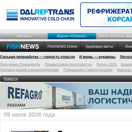
Контакты
Журнал «Fishnews»
Газета «Fishnews Дай
FISHNEWS Online
Крабовые квоты
Инв
Сильная переработка — гордость отрасли
И вновь — аукционы
Лосос
Поручения Президента
Промысловое пространство
Питер-2026
Брако
Торговля рыбой и морепродуктами
Повышение ставок и пошлин
Красная
Новости
09 июля 2026 года