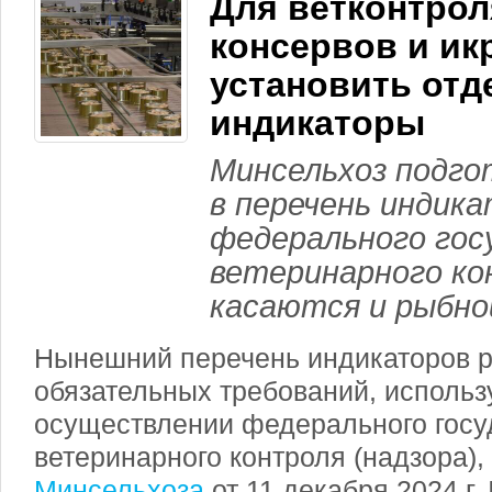
Для ветконтро
консервов и ик
установить от
индикаторы
Минсельхоз подго
в перечень индика
федерального гос
ветеринарного ко
касаются и рыбно
Нынешний перечень индикаторов 
обязательных требований, исполь
осуществлении федерального госу
ветеринарного контроля (надзора),
Минсельхоза
от 11 декабря
2024 г
.