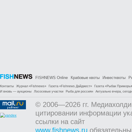
FISHNEWS Online
Крабовые квоты
Инвестквоты
Р
Контакты
Журнал «Fishnews»
Газета «Fishnews Дайджест»
Газета «Рыбак Приморь
И вновь — аукционы
Лососевые участки
Рыба для россиян
Актуально вчера, сегодн
© 2006—2026 гг. Медиахолди
цитировании информации ук
ссылки на сайт
www.fishnews.ru
обязательны