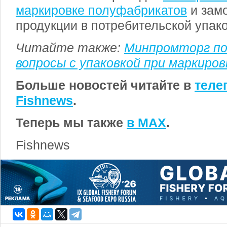
маркировке полуфабрикатов
и зам
продукции в потребительской упако
Читайте также:
Минпромторг по
вопросы с упаковкой при маркиров
Больше новостей читайте в
теле
Fishnews
.
Теперь мы также
в MAX
.
Fishnews