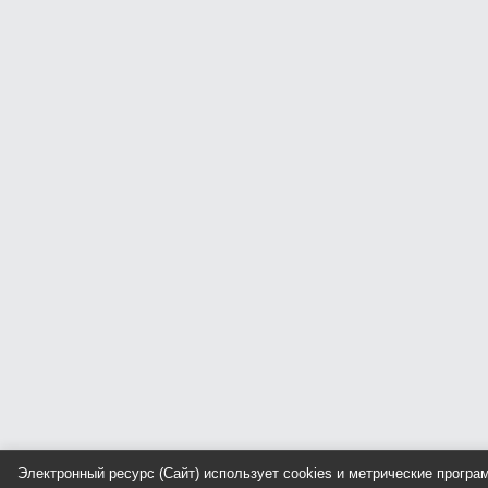
Электронный ресурс (Сайт) использует cookies и метрические прогр