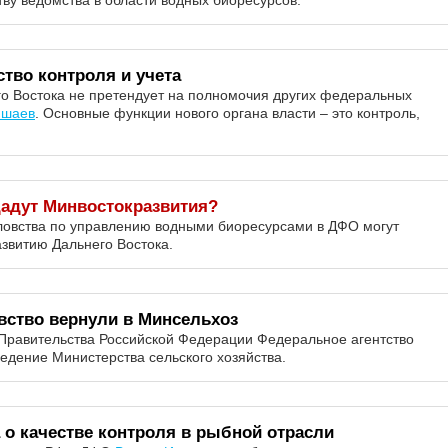
тву ведомства в области водных биоресурсов.
тво контроля и учета
го Востока не претендует на полномочия других федеральных
Ишаев
. Основные функции нового органа власти – это контроль,
адут Минвостокразвития?
ловства по управлению водными биоресурсами в ДФО могут
звитию Дальнего Востока.
вство вернули в Минсельхоз
й Правительства Российской Федерации Федеральное агентство
ведение Министерства сельского хозяйства.
 о качестве контроля в рыбной отрасли