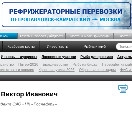
news»
Газета «Fishnews Дайджест»
Газета «Рыбак Приморья»
Газета "
Крабовые квоты
Инвестквоты
Рыбный клуб
И вновь — аукционы
Лососевые участки
Рыба для россиян
Актуаль
ранство
Питер-2026
Браконьерство
Рыбу на биржу
Переработка ры
ие ставок и пошлин
Красная путина 2026
Образование и кадры
ФАС и
 Виктор Иванович
идент ОАО «НК «Роснефть»