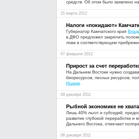
средств. Об этом было заявлено н
15 марта 2012
Налоги «покидают» Камча
Губернатор Камчатского края
Влад
в ДФО предложил закрепить полож
лова в соответствующем прибрежн
07 февраля 2012
Прирост за счет переработк
На Дальнем Востоке нужно создава
биоресурсов, лесных ресурсов, по
Ишаев
.
09 декабря 2011
Рыбной экономике не хвата
Лишь 40% льгот и субсидий, предос
развитие глубокой переработки и
Дальнего Востока, отмечает полп
08 декабря 2011