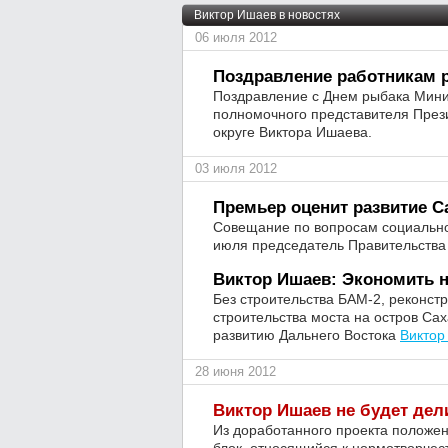
Виктор Ишаев в новостях
06 июля 2012
Поздравление работникам 
Поздравление с Днем рыбака Мини
полномочного представителя През
округе Виктора Ишаева.
03 июля 2012
Премьер оценит развитие С
Совещание по вопросам социально
июля председатель Правительств
Виктор Ишаев: Экономить н
Без строительства БАМ-2, реконст
строительства моста на остров Са
развитию Дальнего Востока
Виктор
28 июня 2012
Виктор Ишаев не будет де
Из доработанного проекта положен