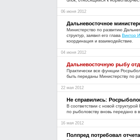
блок, относящийся к нормотворчес
06 июня 2012
Дальневосточное министерс
Министерство по развитию Дальне
структур, заявил его глава
Виктор 
координация и взаимодействие.
04 июня 2012
Дальневосточную рыбу отд
Практически все функции Росрыбо
быть переданы Министерству по ра
22 мая 2012
Не справились: Росрыболо
В соответствии с новой структуро
по рыболовству вновь передано в 
16 мая 2012
Полпред потребовал отчета