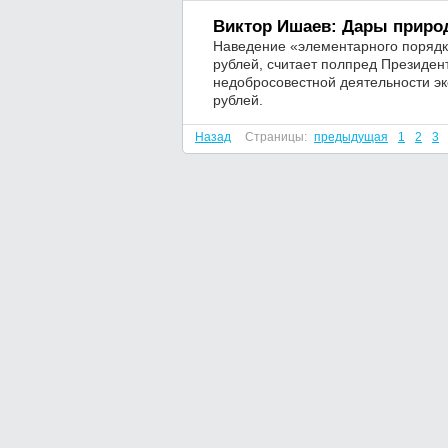
Виктор Ишаев: Дары приро
Наведение «элементарного порядка
рублей, считает полпред Президе
недобросовестной деятельности эк
рублей.
Назад
Страницы:
предыдущая
1
2
3