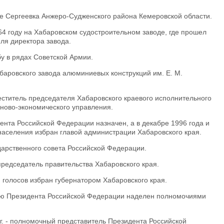
ле Сергеевка Анжеро-Судженского района Кемеровской области.
64 году на Хабаровском судостроительном заводе, где прошел
ля директора завода.
бу в рядах Советской Армии.
абаровского завода алюминиевых конструкций им. Е. М.
еститель председателя Хабаровского краевого исполнительного
аново-экономического управления.
ента Российской Федерации назначен, а в декабре 1996 года и
населения избран главой администрации Хабаровского края.
дарственного совета Российской Федерации.
председатель правительства Хабаровского края.
 голосов избран губернатором Хабаровского края.
ию Президента Российской Федерации наделен полномочиями
 г. - полномочный представитель Президента Российской