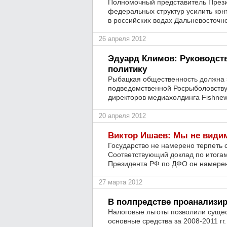
Полномочный представитель През
федеральных структур усилить кон
в российских водах Дальневосточн
26 апреля 2012
Эдуард Климов: Руководст
политику
Рыбацкая общественность должна з
подведомственной Росрыболовству 
директоров медиахолдинга Fishne
20 апреля 2012
Виктор Ишаев: Мы не видим
Государство не намерено терпеть
Соответствующий доклад по итога
Президента РФ по ДФО он намерен 
27 марта 2012
В полпредстве проанализи
Налоговые льготы позволили сущес
основные средства за 2008-2011 г