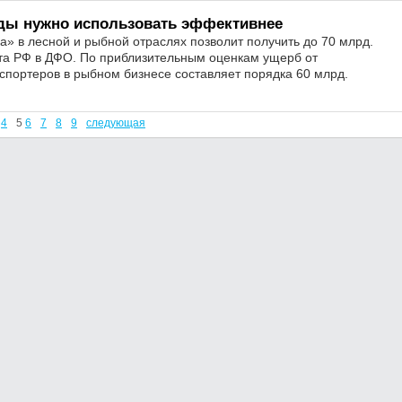
ды нужно использовать эффективнее
» в лесной и рыбной отраслях позволит получить до 70 млрд.
нта РФ в ДФО. По приблизительным оценкам ущерб от
спортеров в рыбном бизнесе составляет порядка 60 млрд.
4
5
6
7
8
9
следующая