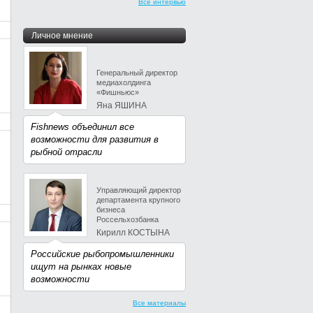
Все интервью
Личное мнение
Генеральный директор
медиахолдинга
«Фишньюс»
Яна ЯШИНА
Fishnews объединил все
возможности для развития в
рыбной отрасли
Управляющий директор
департамента крупного
бизнеса
Россельхозбанка
Кирилл КОСТЫНА
Российские рыбопромышленники
ищут на рынках новые
возможности
Все материалы