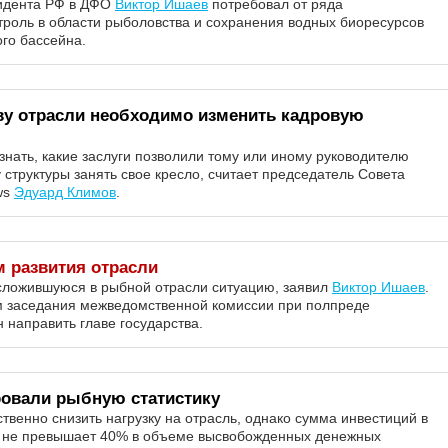
идента РФ в ДФО
Виктор Ишаев
потребовал от ряда
троль в области рыболовства и сохранения водных биоресурсов
ого бассейна.
ву отрасли необходимо изменить кадровую
нать, какие заслуги позволили тому или иному руководителю
структуры занять свое кресло, считает председатель Совета
ws
Эдуард Климов
.
 развития отрасли
 сложившуюся в рыбной отрасли ситуацию, заявил
Виктор Ишаев
.
м заседания межведомственной комиссии при полпреде
направить главе государства.
ровали рыбную статистику
твенно снизить нагрузку на отрасль, однако сумма инвестиций в
г. не превышает 40% в объеме высвобожденных денежных