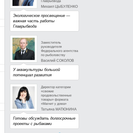
Главрыбвода
Михаил ЦЫБУЛЕНКО
Экологическое просвещение —
важная часть работы
Главрыбвода
Заместитель
руководителя
Федерального агентства
по рыболовству
Василий СОКОЛОВ
У аквакультуры большой
потенциал развития
Директор категории
«свежие
продовольственные
товары» формата
«Магнит у дома»
Татьяна МАТЮНИНА
Готовы обсуждать долгосрочные
проекты с рыбаками