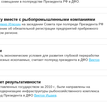
а совещании в полпредстве Президента РФ в ДФО.
тку вместе с рыбопромышленными компаниями
имир Илюхин
на заседании Совета при полпреде Президента РФ
ение об обязательной регистрации предприятий прибрежного
ом регионе.
и
ть экономические условия для развития глубокой переработки
лезных ископаемых, считает полпред президента в ДФО
Виктор
ет результативности
тавленных государством за 2010 г., были направлены на
 модернизацию инфраструктуры рыбохозяйственного комплекса
ред Президента в ДФО
Виктор Ишаев
.