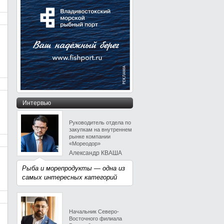
Интервью
Руководитель отдела по
закупкам на внутреннем
рынке компании
«Мореодор»
Александр КВАША
Рыба и морепродукты — одна из
самых интересных категорий
Начальник Северо-
Восточного филиала