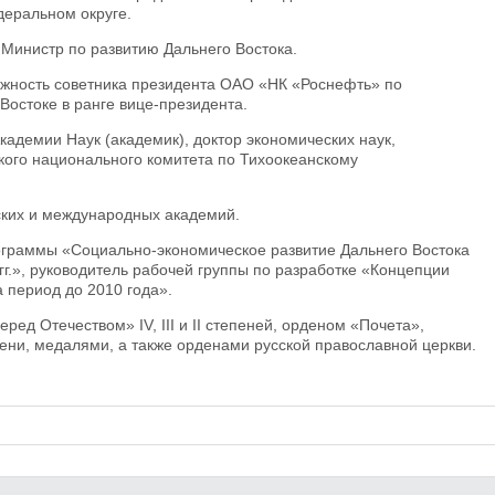
еральном округе.
– Министр по развитию Дальнего Востока.
олжность советника президента ОАО «НК «Роснефть» по
Востоке в ранге вице-президента.
кадемии Наук (академик), доктор экономических наук,
кого национального комитета по Тихоокеанскому
ских и международных академий.
граммы «Социально-экономическое развитие Дальнего Востока
гг.», руководитель рабочей группы по разработке «Концепции
а период до 2010 года».
ред Отечеством» IV, III и II степеней, орденом «Почета»,
пени, медалями, а также орденами русской православной церкви.