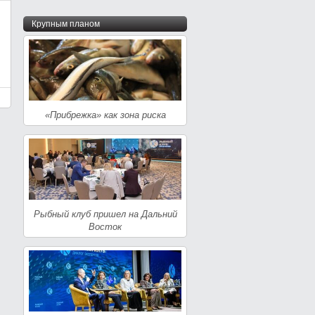
Крупным планом
«Прибрежка» как зона риска
Рыбный клуб пришел на Дальний
Восток