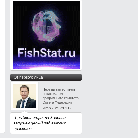
От первого лица
Первый заместитель
председателя
профильного комитета
Совета Федерации
Игорь ЗУБАРЕВ
В рыбной отрасли Карелии
запущен целый ряд важных
проектов