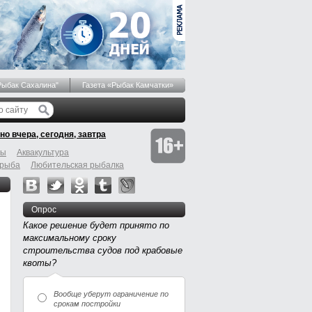
Рыбак Сахалина"
Газета «Рыбак Камчатки»
но вчера, сегодня, завтра
бы
Аквакультура
 рыба
Любительская рыбалка
Опрос
Какое решение будет принято по
максимальному сроку
строительства судов под крабовые
квоты?
Вообще уберут ограничение по
срокам постройки