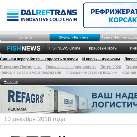
Контакты
Журнал «Fishnews»
Газета «Fishnews Дай
FISHNEWS Online
Крабовые квоты
Инв
Сильная переработка — гордость отрасли
И вновь — аукционы
Лосос
Поручения Президента
Промысловое пространство
Питер-2026
Брако
Торговля рыбой и морепродуктами
Повышение ставок и пошлин
Красная
Новости
10 декабря 2018 года