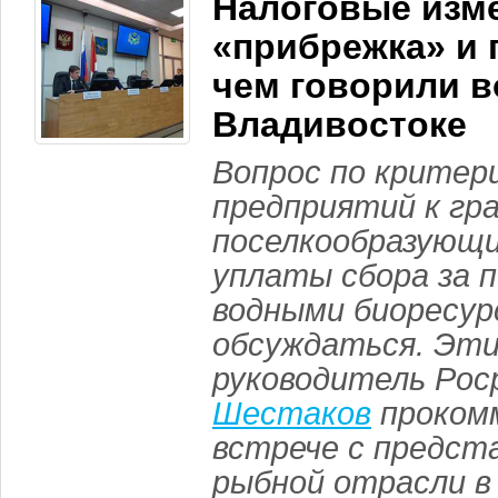
Налоговые изм
«прибрежка» и 
чем говорили в
Владивостоке
Вопрос по критер
предприятий к гра
поселкообразующи
уплаты сбора за 
водными биоресур
обсуждаться. Эти
руководитель Ро
Шестаков
проком
встрече с предст
рыбной отрасли в