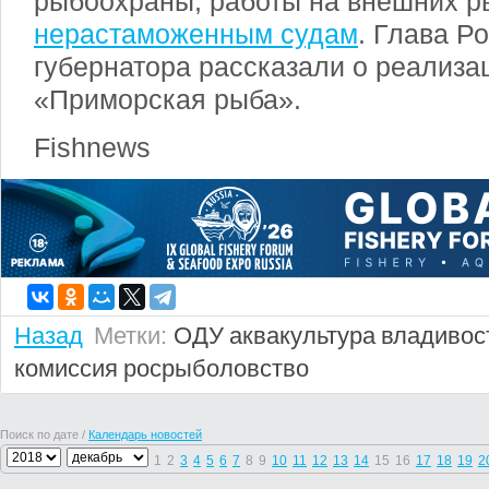
рыбоохраны, работы на внешних р
нерастаможенным судам
. Глава Р
губернатора рассказали о реализ
«Приморская рыба».
Fishnews
Назад
Метки:
ОДУ
аквакультура
владивос
комиссия
росрыболовство
Поиск по дате /
Календарь новостей
1
2
3
4
5
6
7
8
9
10
11
12
13
14
15
16
17
18
19
2