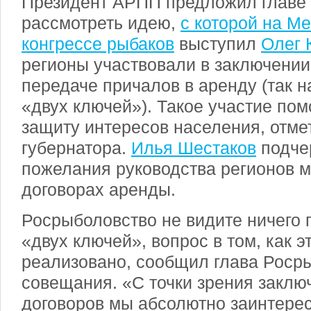
Президент АРПП предложил главе
рассмотреть идею,
с которой на М
конгрессе рыбаков
выступил
Олег 
регионы участвовали в заключении
передаче причалов в аренду (так 
«двух ключей»). Такое участие по
защиту интересов населения, отме
губернатора.
Илья Шестаков
подчер
пожелания руководства регионов м
договорах аренды.
Росрыболовство не видите ничего 
«двух ключей», вопрос в том, как э
реализовано, сообщил глава Роср
совещания. «С точки зрения заклю
договоров мы абсолютно заинтере