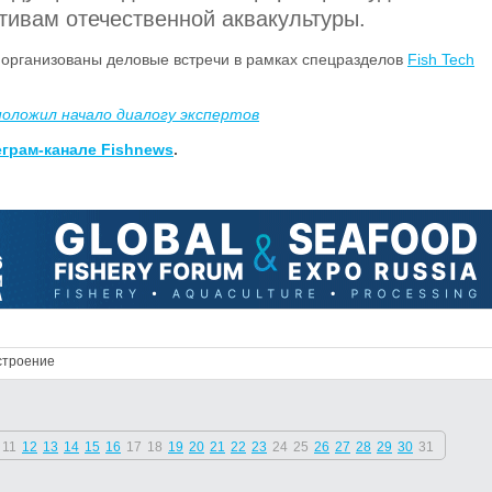
тивам отечественной аквакультуры.
 организованы деловые встречи в рамках спецразделов
Fish Tech
положил начало диалогу экспертов
еграм-канале Fishnews
.
строение
11
12
13
14
15
16
17
18
19
20
21
22
23
24
25
26
27
28
29
30
31