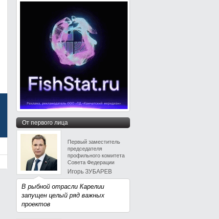
От первого лица
Первый заместитель
председателя
профильного комитета
Совета Федерации
Игорь ЗУБАРЕВ
В рыбной отрасли Карелии
запущен целый ряд важных
проектов