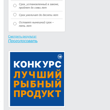
Срок, установленный в законе,
продлят до семи лет
Срок увеличат до десяти лет
Оставят нынешний срок –
пять лет
Смотреть результат
Проголосовать
е