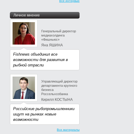
Все интервью
Личное мнение
Генеральный директор
медиахолдинга
«Фишньюс»
Яна ЯШИНА
Fishnews объединил все
возможности для развития в
рыбной отрасли
Управляющий директор
департамента крупного
бизнеса
Россельхозбанка
Кирилл КОСТЫНА
Российские рыбопромышленники
ищут на рынках новые
возможности
Все материалы