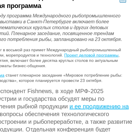
ая программа
оду программа Международного рыбопромышленного
 выставки в Санкт-Петербурге включает более
тематических круглых столов и других деловых
тий. Пленарное заседание, посвященное трендам
ого потребления рыбы, запланировано на 23 октября.
г в восьмой раз примет Международный рыбопромышленный
и, морепродуктов и технологий.
Проект деловой программы
,
тия, включает более десятка круглых столов по актуальным
рматы бизнес-общения.
ма
станет пленарное заседание «Мировое потребление рыбы:
одства», которое планируется провести 23 октября.
еспондент Fishnews, в ходе МРФ-2025
стрии и государства обсудят меры по
ления рыбной продукции
и ее продвижению на
 вопросы обеспечения технологического
остроении и рыбопереработке, а также развити
родукции. Отдельная конференция будет