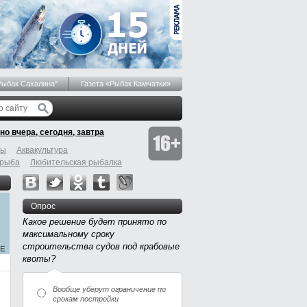
Рыбак Сахалина"
Газета «Рыбак Камчатки»
но вчера, сегодня, завтра
бы
Аквакультура
 рыба
Любительская рыбалка
Опрос
Какое решение будет принято по
максимальному сроку
строительства судов под крабовые
квоты?
Вообще уберут ограничение по
срокам постройки