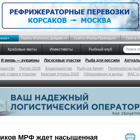
news»
Газета «Fishnews Дайджест»
Газета «Рыбак Приморья»
Газета "
Крабовые квоты
Инвестквоты
Рыбный клуб
И вновь — аукционы
Лососевые участки
Рыба для россиян
Актуаль
ранство
Питер-2026
Браконьерство
Рыбу на биржу
Переработка ры
ие ставок и пошлин
Красная путина 2026
Образование и кадры
ФАС и
ников МРФ ждет насыщенная