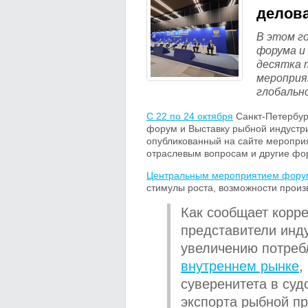
делов
В этом г
форума и
десятка 
мероприя
глобальн
С 22 по 24 октября
Санкт-Петербур
форум и Выставку рыбной индустри
опубликованный на сайте мероприя
отраслевым вопросам и другие фо
Центральным мероприятием фору
стимулы роста, возможности произв
Как сообщает корр
представители инду
увеличению потреб
внутреннем рынке
,
суверенитета в суд
экспорта рыбной п