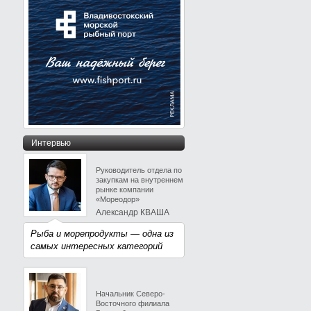
Интервью
Руководитель отдела по
закупкам на внутреннем
рынке компании
«Мореодор»
Александр КВАША
Рыба и морепродукты — одна из
самых интересных категорий
Начальник Северо-
Восточного филиала