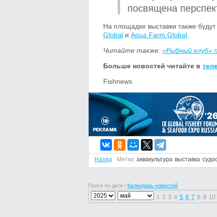
посвящена перспек
На площадке выставки также будут
Global
и
Aqua Farm Global
.
Читайте также:
«Рыбный клуб» 
Больше новостей читайте в
тел
Fishnews
Назад
Метки:
аквакультура
выставка
судо
Поиск по дате /
Календарь новостей
1
2
3
4
5
6
7
8
9
10