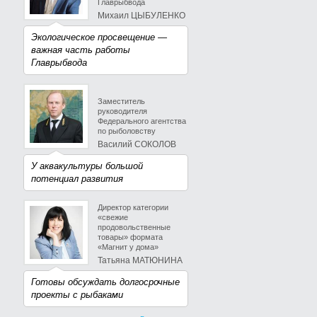
Главрыбвода
Михаил ЦЫБУЛЕНКО
Экологическое просвещение —
важная часть работы
Главрыбвода
Заместитель
руководителя
Федерального агентства
по рыболовству
Василий СОКОЛОВ
У аквакультуры большой
потенциал развития
Директор категории
«свежие
продовольственные
товары» формата
«Магнит у дома»
Татьяна МАТЮНИНА
Готовы обсуждать долгосрочные
проекты с рыбаками