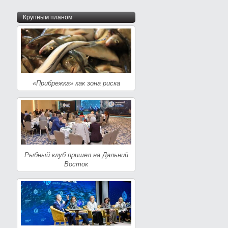
Крупным планом
«Прибрежка» как зона риска
Рыбный клуб пришел на Дальний
Восток