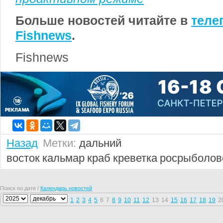
Больше новостей читайте в
теле
Fishnews
.
Fishnews
Назад
Метки:
дальний
восток
кальмар
краб
креветка
росрыболов
Поиск по дате /
Календарь новостей
1
2
3
4
5
6
7
8
9
10
11
12
13
14
15
16
17
18
19
2