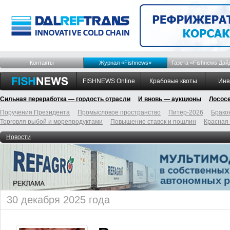
Контакты
Журнал «Fishnews»
Газета «Fishnews Дай
FISHNEWS Online
Крабовые квоты
Инв
Сильная переработка — гордость отрасли
И вновь — аукционы
Лосос
Поручения Президента
Промысловое пространство
Питер-2026
Брако
Торговля рыбой и морепродуктами
Повышение ставок и пошлин
Красная
Новости
30 декабря 2025 года