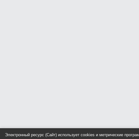
Электронный ресурс (Сайт) использует cookies и метрические прогр