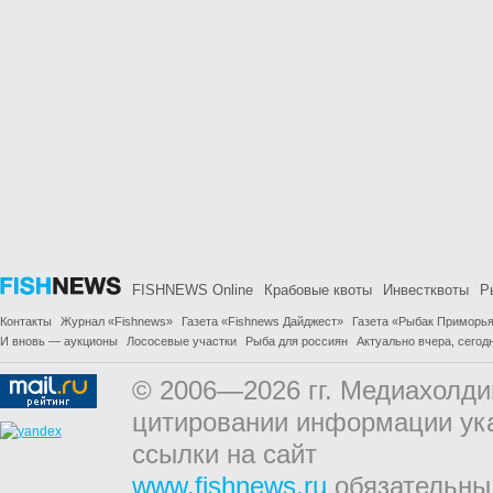
FISHNEWS Online
Крабовые квоты
Инвестквоты
Р
Контакты
Журнал «Fishnews»
Газета «Fishnews Дайджест»
Газета «Рыбак Приморь
И вновь — аукционы
Лососевые участки
Рыба для россиян
Актуально вчера, сегодн
© 2006—2026 гг. Медиахолди
цитировании информации ук
ссылки на сайт
www.fishnews.ru
обязательны