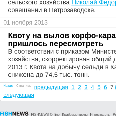
сельского хозяйства
Николай Федо
совещании в Петрозаводске.
01 ноября 2013
Квоту на вылов корфо-кара
пришлось пересмотреть
В соответствии с приказом Минист
хозяйства, скорректирован общий 
2013 г. Квота на добычу сельди в 
снижена до 74,5 тыс. тонн.
Назад
Страницы:
предыдущая
1
2
3
4
5
6
7
следующая
FISHNEWS Online
Крабовые квоты
Инвестквоты
Р