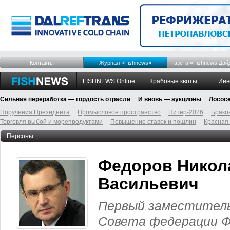
Контакты
Журнал «Fishnews»
Газета «Fishnews Дай
FISHNEWS Online
Крабовые квоты
Инв
Сильная переработка — гордость отрасли
И вновь — аукционы
Лосос
Поручения Президента
Промысловое пространство
Питер-2026
Брако
Торговля рыбой и морепродуктами
Повышение ставок и пошлин
Красная
Персоны
Федоров Никол
Васильевич
Первый заместител
Совета федерации Ф