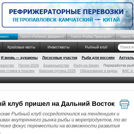
news»
Газета «Fishnews Дайджест»
Газета «Рыбак Приморья»
Газета "
Крабовые квоты
Инвестквоты
Рыбный клуб
И вновь — аукционы
Лососевые участки
Рыба для россиян
Актуаль
ранство
Питер-2026
Браконьерство
Рыбу на биржу
Переработка ры
ие ставок и пошлин
Красная путина 2026
Образование и кадры
ФАС и
й клуб пришел на Дальний Восток
оскве Рыбный клуб сосредоточился на тенденциях и
ивах внутреннего рынка рыбы и морепродуктов, то во
токе фокус переместили на возможности развития
.