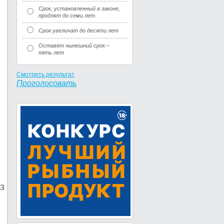
Срок, установленный в законе,
продлят до семи лет
Срок увеличат до десяти лет
Оставят нынешний срок –
пять лет
Смотреть результат
Проголосовать
з