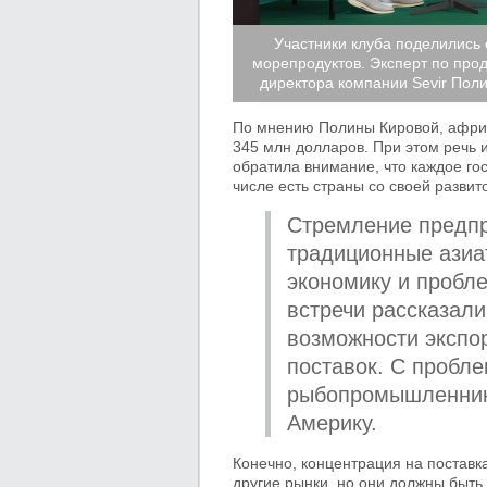
Участники клуба поделились
морепродуктов. Эксперт по про
директора компании Sevir Пол
По мнению Полины Кировой, африка
345 млн долларов. При этом речь и
обратила внимание, что каждое гос
числе есть страны со своей развит
Стремление предпр
традиционные азиа
экономику и пробле
встречи рассказал
возможности экспор
поставок. С пробл
рыбопромышленники
Америку.
Конечно, концентрация на поставка
другие рынки, но они должны быть