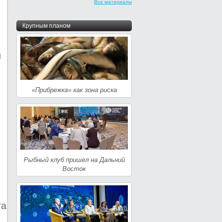
Все материалы
Крупным планом
и
«Прибрежка» как зона риска
Рыбный клуб пришел на Дальний
Восток
та