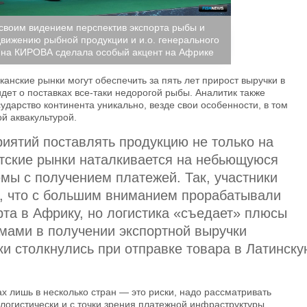
 своим видением перспектив экспорта рыбы и
движению рыбной продукции и и.о. генерального
ина КИРОВА сделала особый акцент на Африке
нские рынки могут обеспечить за пять лет прирост выручки в
дет о поставках все-таки недорогой рыбы. Аналитик также
ударство континента уникально, везде свои особенности, в том
ой аквакультурой.
иятий поставлять продукцию не только на
тские рынки наталкивается на небьющуюся
мы с получением платежей. Так, участники
и, что с большим вниманием прорабатывали
та в Африку, но логистика «съедает» плюсы
емами в получении экспортной выручки
 столкнулись при отправке товара в Латинску
х лишь в несколько стран — это риски, надо рассматривать
 логистически и с точки зрения платежной инфраструктуры