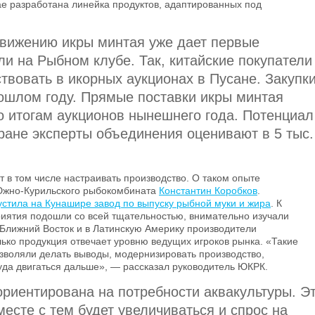
ае разработана линейка продуктов, адаптированных под
вижению икры минтая уже дает первые
ли на Рыбном клубе. Так, китайские покупатели
твовать в икорных аукционах в Пусане. Закупк
ошлом году. Прямые поставки икры минтая
о итогам аукционов нынешнего года. Потенциал
тране эксперты объединения оценивают в 5 тыс.
 в том числе настраивать производство. О таком опыте
Южно-Курильского рыбокомбината
Константин Коробков
.
устила на Кунашире завод по выпуску рыбной муки и жира
. К
риятия подошли со всей тщательностью, внимательно изучали
Ближний Восток и в Латинскую Америку производители
лько продукция отвечает уровню ведущих игроков рынка. «Такие
зволяли делать выводы, модернизировать производство,
куда двигаться дальше», — рассказал руководитель ЮКРК.
ориентирована на потребности аквакультуры. Э
вместе с тем будет увеличиваться и спрос на