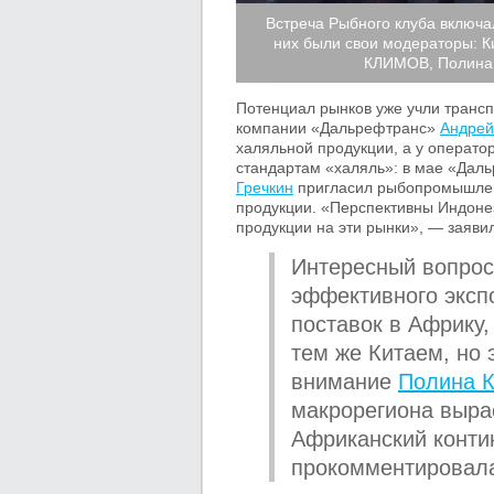
Встреча Рыбного клуба включал
них были свои модераторы:
КЛИМОВ, Полина
Потенциал рынков уже учли трансп
компании «Дальрефтранс»
Андрей
халяльной продукции, а у операто
стандартам «халяль»: в мае «Дал
Гречкин
пригласил рыбопромышленн
продукции. «Перспективны Индонез
продукции на эти рынки», — заяв
Интересный вопрос
эффективного эксп
поставок в Африку,
тем же Китаем, но 
внимание
Полина 
макрорегиона выра
Африканский конти
прокомментировала