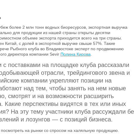
ю
рубеж более 2 млн тонн водных биоресурсов, экспортная выручка
ально для продукции из нашей страны открыты десятки
тоимостном объеме экспорта приходится всего на три страны.
н Китай, с долей в экспортной выручке свыше 57%. Такие
рече Рыбного клуба во Владивостоке эксперт по продвижению
ного директора компании Sevir
Полина Кирова
.
и с поставками на площадке клуба рассказали
одобывающей отрасли, трейдингового звена и
сийские компании укрепляют позиции на
аботают над тем, чтобы занять на нем новые
но, смотрят и на возможности расширить
. Какие перспективы видятся в тех или иных
ия? На эту тему участники клуба рассуждали бе
лений и лозунгов — с позиций бизнеса.
т посмотреть на рынки со спросом на халяльную продукцию.