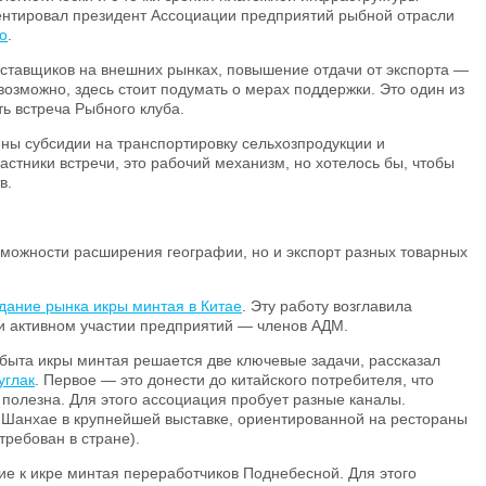
ентировал президент Ассоциации предприятий рыбной отрасли
о
.
оставщиков на внешних рынках, повышение отдачи от экспорта —
 возможно, здесь стоит подумать о мерах поддержки. Это один из
ь встреча Рыбного клуба.
ны субсидии на транспортировку сельхозпродукции и
частники встречи, это рабочий механизм, но хотелось бы, чтобы
в.
зможности расширения географии, но и экспорт разных товарных
дание рынка икры минтая в Китае
. Эту работу возглавила
и активном участии предприятий — членов АДМ.
быта икры минтая решается две ключевые задачи, рассказал
углак
. Первое — это донести до китайского потребителя, что
 полезна. Для этого ассоциация пробует разные каналы.
 Шанхае в крупнейшей выставке, ориентированной на рестораны
требован в стране).
е к икре минтая переработчиков Поднебесной. Для этого