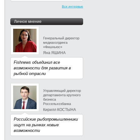
Все интервью
Личное мнение
Генеральный директор
медиахолдинга
«Фишньюс»
Яна ЯШИНА
Fishnews объединил все
возможности для развития в
рыбной отрасли
Управляющий директор
департамента крупного
бизнеса
Россельхозбанка
Кирилл КОСТЫНА
Российские рыбопромышленники
ищут на рынках новые
возможности