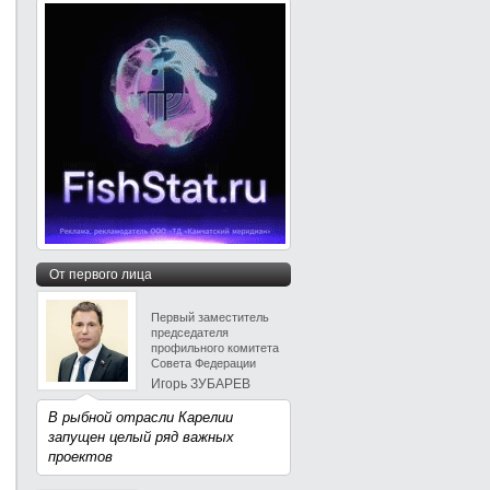
От первого лица
Первый заместитель
председателя
профильного комитета
Совета Федерации
Игорь ЗУБАРЕВ
В рыбной отрасли Карелии
запущен целый ряд важных
проектов