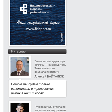
Интервью
Заместитель директора
ВНИРО — руководитель
Тихоокеанского
филиала института
Алексей БАЙТАЛЮК
Потом мы будем только
вспоминать о тропических
рыбах в наших водах
Руководитель отдела по
закупкам на внутреннем