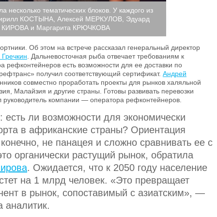
а несколько тематических блоков. У каждого из
 Кирилл КОСТЫНА, Алексей МЕРКУЛОВ, Эдуард
 КИРОВА и Маргарита КРЮЧКОВА
ортники. Об этом на встрече рассказал генеральный директор
 Гречкин
. Дальневосточная рыба отвечает требованиям к
ра рефконтейнеров есть возможности для ее доставки по
ьрефтранс» получил соответствующий сертификат.
Андрей
иков совместно проработать проекты для рынков халяльной
ия, Малайзия и другие страны. Готовы развивать перевозки
ил руководитель компании — оператора рефконтейнеров.
: есть ли возможности для экономически
орта в африканские страны? Ориентация
 конечно, не панацея и сложно сравнивать ее с
это органически растущий рынок, обратила
Кирова
. Ожидается, что к 2050 году население
стет на 1 млрд человек. «Это превращает
нент в рынок, сопоставимый с азиатским», —
 аналитик.