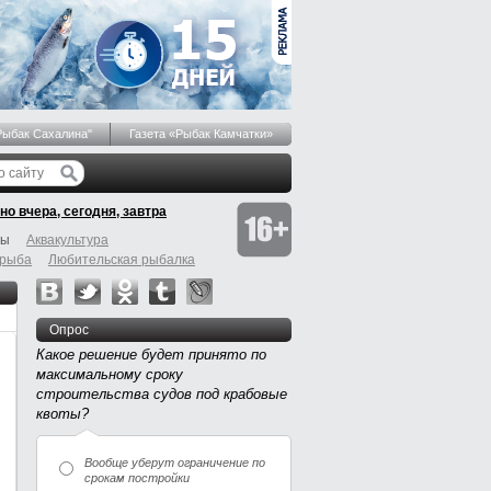
Рыбак Сахалина"
Газета «Рыбак Камчатки»
но вчера, сегодня, завтра
бы
Аквакультура
 рыба
Любительская рыбалка
Опрос
Какое решение будет принято по
максимальному сроку
строительства судов под крабовые
квоты?
Вообще уберут ограничение по
срокам постройки