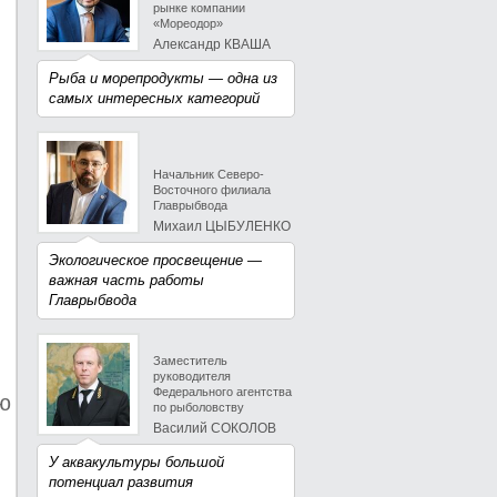
рынке компании
«Мореодор»
Александр КВАША
Рыба и морепродукты — одна из
самых интересных категорий
Начальник Северо-
Восточного филиала
Главрыбвода
Михаил ЦЫБУЛЕНКО
Экологическое просвещение —
важная часть работы
Главрыбвода
Заместитель
руководителя
Федерального агентства
ю
по рыболовству
Василий СОКОЛОВ
У аквакультуры большой
потенциал развития