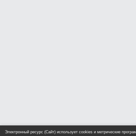
Электронный ресурс (Сайт) использует cookies и метрические прогр