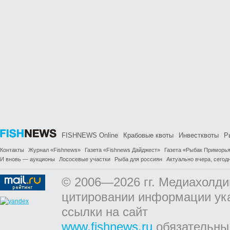
FISHNEWS Online
Крабовые квоты
Инвестквоты
Р
Контакты
Журнал «Fishnews»
Газета «Fishnews Дайджест»
Газета «Рыбак Приморь
И вновь — аукционы
Лососевые участки
Рыба для россиян
Актуально вчера, сегодн
© 2006—2026 гг. Медиахолди
цитировании информации ук
ссылки на сайт
www.fishnews.ru
обязательны