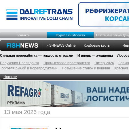
Контакты
Журнал «Fishnews»
Газета «Fishnews Дай
FISHNEWS Online
Крабовые квоты
Инв
Сильная переработка — гордость отрасли
И вновь — аукционы
Лосос
Поручения Президента
Промысловое пространство
Питер-2026
Брако
Торговля рыбой и морепродуктами
Повышение ставок и пошлин
Красная
Новости
13 мая 2026 года