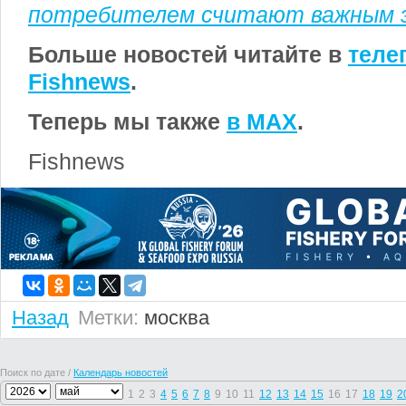
потребителем считают важным 
Больше новостей читайте в
теле
Fishnews
.
Теперь мы также
в MAX
.
Fishnews
Назад
Метки:
москва
Поиск по дате /
Календарь новостей
1
2
3
4
5
6
7
8
9
10
11
12
13
14
15
16
17
18
19
2