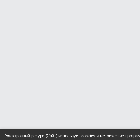
Электронный ресурс (Сайт) использует cookies и метрические прогр