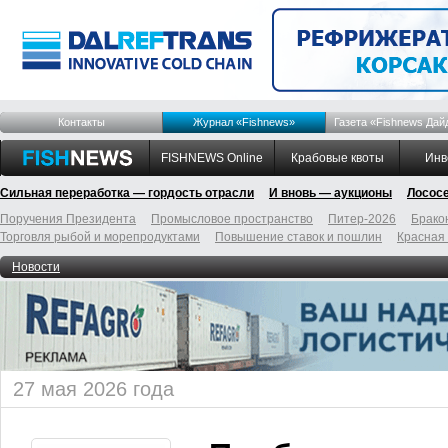
Контакты
Журнал «Fishnews»
Газета «Fishnews Дай
FISHNEWS Online
Крабовые квоты
Инв
Сильная переработка — гордость отрасли
И вновь — аукционы
Лосос
Поручения Президента
Промысловое пространство
Питер-2026
Брако
Торговля рыбой и морепродуктами
Повышение ставок и пошлин
Красная
Новости
27 мая 2026 года