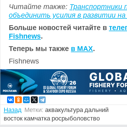
Читайте также:
Транспортники 
объединить усилия в развитии на
Больше новостей читайте в
теле
Fishnews
.
Теперь мы также
в MAX
.
Fishnews
Назад
Метки:
аквакультура
дальний
восток
камчатка
росрыболовство