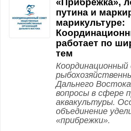
«Прибрежка», л
путина и марки
марикультуре:
Координационн
работает по ши
тем
Координационный
рыбохозяйственны
Дальнего Восток
вопросы в сфере 
аквакультуры. Ос
объединение удел
«прибрежки».