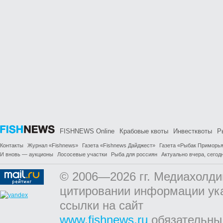
FISHNEWS Online
Крабовые квоты
Инвестквоты
Р
Контакты
Журнал «Fishnews»
Газета «Fishnews Дайджест»
Газета «Рыбак Приморь
И вновь — аукционы
Лососевые участки
Рыба для россиян
Актуально вчера, сегодн
© 2006—2026 гг. Медиахолди
цитировании информации ук
ссылки на сайт
www.fishnews.ru
обязательны