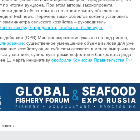
т по итогам аукциона. При этом авторы законопроекта
елями долей обязательства по строительству объектов на
ндент Fishnews. Перечень таких объектов должно установить
л замминистра сельского хозяйства – руководитель
нсельхоз будет предлагать, чтобы это были суда.
оздействия (ОРВ) Минэкономразвития указало на ряд рисков,
гулирование
: существенное уменьшение объема вылова для уже
твующие хозяйствующие субъекты окажутся в менее выигрышном
ые участники; существуют риски дефолтов и банкротства ряда
ее 11 марта инициативу
одобрила Комиссия Правительства РФ
оловство