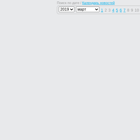
Поиск по дате /
Календарь новостей
1
2
3
4
5
6
7
8
9
10