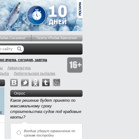
Рыбак Сахалина"
Газета «Рыбак Камчатки»
но вчера, сегодня, завтра
бы
Аквакультура
 рыба
Любительская рыбалка
Опрос
Какое решение будет принято по
максимальному сроку
строительства судов под крабовые
квоты?
Вообще уберут ограничение по
срокам постройки