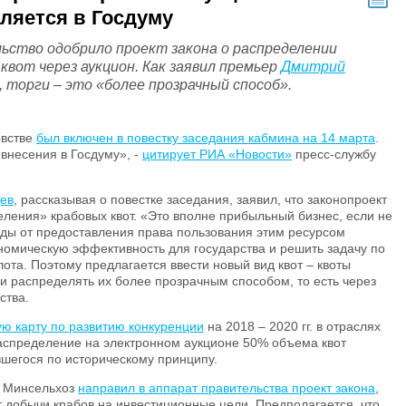
ляется в Госдуму
ьство одобрило проект закона о распределении
квот через аукцион. Как заявил премьер
Дмитрий
, торги – это «более прозрачный способ».
овстве
был включен в повестку заседания кабмина на 14 марта
.
внесения в Госдуму», -
цитирует РИА «Новости»
пресс-службу
ев
, рассказывая о повестке заседания, заявил, что законопроект
ления» крабовых квот. «Это вполне прибыльный бизнес, если не
оды от предоставления права пользования этим ресурсом
номическую эффективность для государства и решить задачу по
а. Поэтому предлагается ввести новый вид квот – квоты
и распределять их более прозрачным способом, то есть через
ства.
ю карту по развитию конкуренции
на 2018 – 2020 гг. в отраслях
распределение на электронном аукционе 50% объема квот
шегося по историческому принципу.
то Минсельхоз
направил в аппарат правительства проект закона
,
 добычи крабов на инвестиционные цели. Предполагается, что