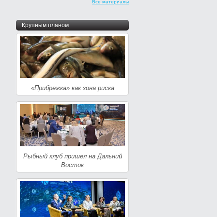
Все материалы
Крупным планом
«Прибрежка» как зона риска
Рыбный клуб пришел на Дальний
Восток