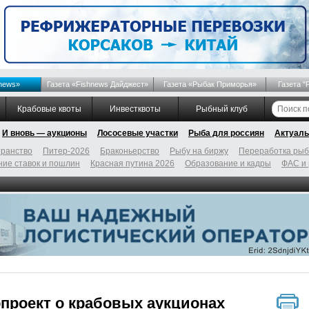
news»
Газета «Fishnews Дайджест»
Газета «Рыбак Приморья»
Газета "
Крабовые квоты
Инвестквоты
Рыбный клуб
И вновь — аукционы
Лососевые участки
Рыба для россиян
Актуаль
ранство
Питер-2026
Браконьерство
Рыбу на биржу
Переработка ры
ие ставок и пошлин
Красная путина 2026
Образование и кадры
ФАС и
проект о крабовых аукционах