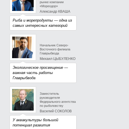
рынке компании
«Мореодор»
Александр КВАША
Рыба и морепродукты — одна из
самых интересных категорий
Начальник Северо-
Восточного филиала
Главрыбвода
Михаил ЦЫБУЛЕНКО
Экологическое просвещение —
важная часть работы
Главрыбвода
Заместитель
руководителя
Федерального агентства
по рыболовству
Василий СОКОЛОВ
У аквакультуры большой
потенциал развития