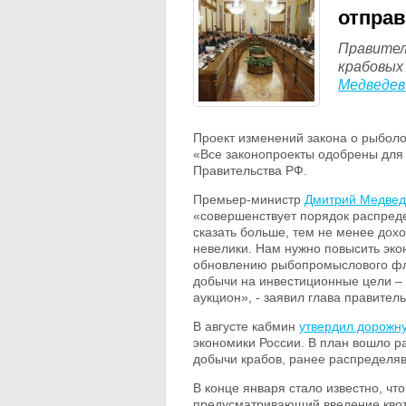
отправ
Правител
крабовых 
Медведев
Проект изменений закона о рыбол
«Все законопроекты одобрены для 
Правительства РФ.
Премьер-министр
Дмитрий Медвед
«совершенствует порядок распреде
сказать больше, тем не менее дох
невелики. Нам нужно повысить эко
обновлению рыбопромыслового флот
добычи на инвестиционные цели – 
аукцион», - заявил глава правитель
В августе кабмин
утвердил дорожну
экономики России. В план вошло 
добычи крабов, ранее распределяв
В конце января стало известно, ч
предусматривающий введение квот