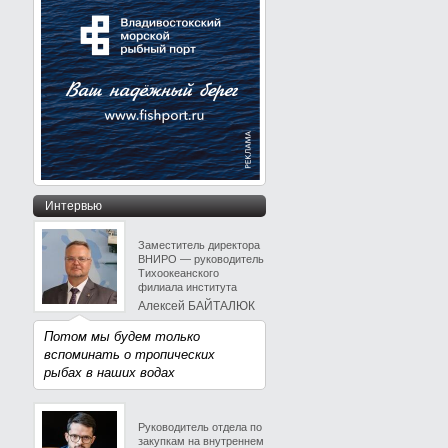
Интервью
Заместитель директора
ВНИРО — руководитель
Тихоокеанского
филиала института
Алексей БАЙТАЛЮК
Потом мы будем только
вспоминать о тропических
рыбах в наших водах
Руководитель отдела по
закупкам на внутреннем