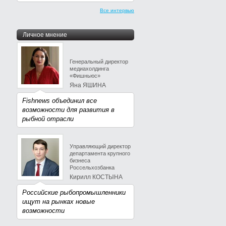
Все интервью
Личное мнение
Генеральный директор
медиахолдинга
«Фишньюс»
Яна ЯШИНА
Fishnews объединил все
возможности для развития в
рыбной отрасли
Управляющий директор
департамента крупного
бизнеса
Россельхозбанка
Кирилл КОСТЫНА
Российские рыбопромышленники
ищут на рынках новые
возможности