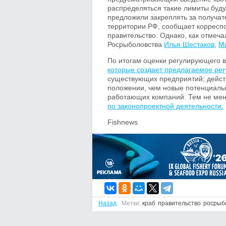
распределяться такие лимиты буду
предложили закреплять за получат
территории РФ, сообщает корреспо
правительство. Однако, как отмеча
Росрыболовства
Илья Шестаков
,
Ми
По итогам оценки регулирующего в
которые создает предлагаемое ре
существующих предприятий; дейс
положении, чем новые потенциальн
работающих компаний. Тем не мен
по законопроектной деятельности.
Fishnews
Назад
Метки:
краб
правительство
росрыб