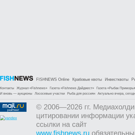
FISHNEWS Online
Крабовые квоты
Инвестквоты
Р
Контакты
Журнал «Fishnews»
Газета «Fishnews Дайджест»
Газета «Рыбак Приморь
И вновь — аукционы
Лососевые участки
Рыба для россиян
Актуально вчера, сегодн
© 2006—2026 гг. Медиахолди
цитировании информации ук
ссылки на сайт
www.fishnews.ru
обязательны