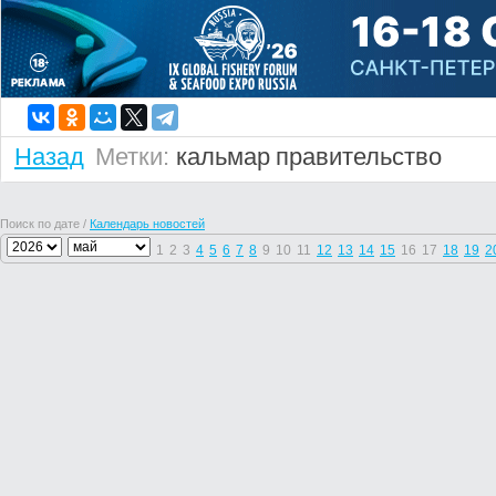
Назад
Метки:
кальмар
правительство
Поиск по дате /
Календарь новостей
1
2
3
4
5
6
7
8
9
10
11
12
13
14
15
16
17
18
19
2