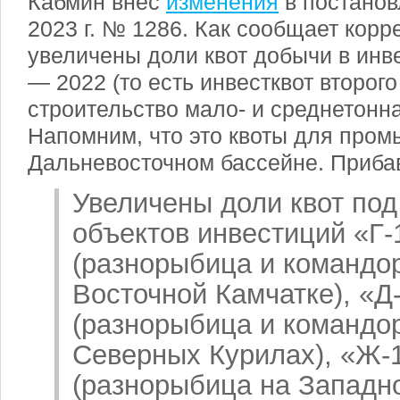
Кабмин внес
изменения
в постанов
2023 г. № 1286. Как сообщает корр
увеличены доли квот добычи в инв
— 2022 (то есть инвестквот второго
строительство мало- и среднетонн
Напомним, что это квоты для пром
Дальневосточном бассейне. Прибав
Увеличены доли квот под
объектов инвестиций «Г-
(разнорыбица и командо
Восточной Камчатке), «Д
(разнорыбица и командо
Северных Курилах), «Ж-
(разнорыбица на Западно