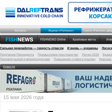
Контакты
Журнал «Fishnews»
Газета «Fishnews Дай
FISHNEWS Online
Крабовые квоты
Инв
Сильная переработка — гордость отрасли
И вновь — аукционы
Лосос
Поручения Президента
Промысловое пространство
Питер-2026
Брако
Торговля рыбой и морепродуктами
Повышение ставок и пошлин
Красная
Новости
15 мая 2026 года