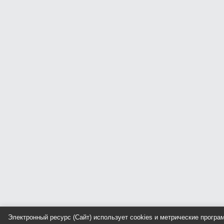
Электронный ресурс (Сайт) использует cookies и метрические прогр