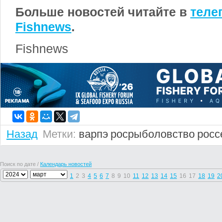
Больше новостей читайте в
теле
Fishnews
.
Fishnews
Назад
Метки:
варпэ
росрыболовство
росс
Поиск по дате /
Календарь новостей
1
2
3
4
5
6
7
8
9
10
11
12
13
14
15
16
17
18
19
2