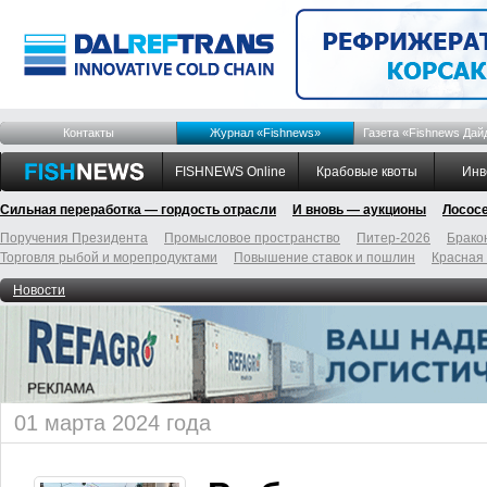
Контакты
Журнал «Fishnews»
Газета «Fishnews Дай
FISHNEWS Online
Крабовые квоты
Инв
Сильная переработка — гордость отрасли
И вновь — аукционы
Лосос
Поручения Президента
Промысловое пространство
Питер-2026
Брако
Торговля рыбой и морепродуктами
Повышение ставок и пошлин
Красная
Новости
01 марта 2024 года