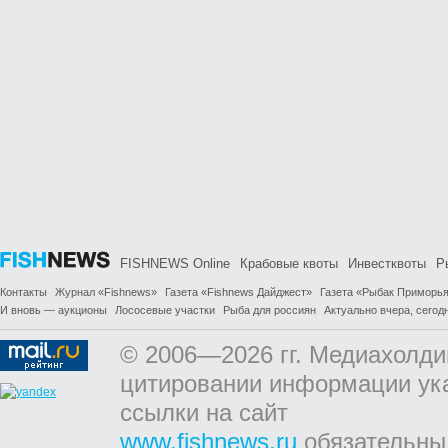
FISHNEWS Online
Крабовые квоты
Инвестквоты
Р
Контакты
Журнал «Fishnews»
Газета «Fishnews Дайджест»
Газета «Рыбак Приморь
И вновь — аукционы
Лососевые участки
Рыба для россиян
Актуально вчера, сегодн
© 2006—2026 гг. Медиахолди
цитировании информации ук
ссылки на сайт
www.fishnews.ru
обязательны