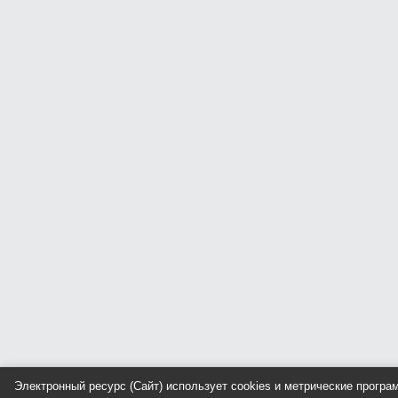
Электронный ресурс (Сайт) использует cookies и метрические прогр