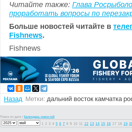
Читайте также:
Глава Росрыбол
проработать вопросы по перезак
Больше новостей читайте в
теле
Fishnews
.
Fishnews
Назад
Метки:
дальний восток
камчатка
ро
Поиск по дате /
Календарь новостей
1
2
3
4
5
6
7
8
9
10
11
12
13
14
15
16
17
18
19
2