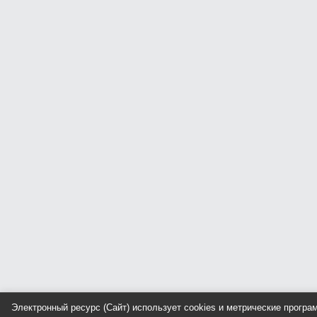
Электронный ресурс (Сайт) использует cookies и метрические прогр