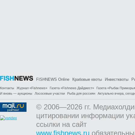
FISHNEWS Online
Крабовые квоты
Инвестквоты
Р
Контакты
Журнал «Fishnews»
Газета «Fishnews Дайджест»
Газета «Рыбак Приморь
И вновь — аукционы
Лососевые участки
Рыба для россиян
Актуально вчера, сегодн
© 2006—2026 гг. Медиахолди
цитировании информации ук
ссылки на сайт
www.fishnews.ru
обязательны