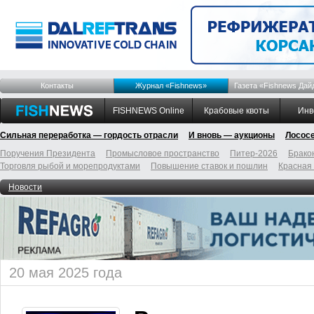
Контакты
Журнал «Fishnews»
Газета «Fishnews Дай
FISHNEWS Online
Крабовые квоты
Инв
Сильная переработка — гордость отрасли
И вновь — аукционы
Лосос
Поручения Президента
Промысловое пространство
Питер-2026
Брако
Торговля рыбой и морепродуктами
Повышение ставок и пошлин
Красная
Новости
20 мая 2025 года