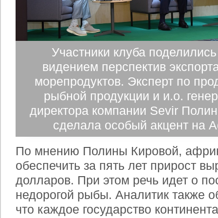
Участники клуба поделились
видением перспектив экспорт
морепродуктов. Эксперт по пр
рыбной продукции и и.о. гене
директора компании Sevir Пол
сделала особый акцент на 
По мнению Полины Кировой, африк
обеспечить за пять лет прирост вы
долларов. При этом речь идет о по
недорогой рыбы. Аналитик также о
что каждое государство континента