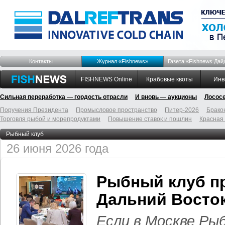
Контакты
Журнал «Fishnews»
Газета «Fishnews Дай
FISHNEWS Online
Крабовые квоты
Инв
Сильная переработка — гордость отрасли
И вновь — аукционы
Лосос
Поручения Президента
Промысловое пространство
Питер-2026
Брако
Торговля рыбой и морепродуктами
Повышение ставок и пошлин
Красная
Рыбный клуб
26 июня 2026 года
Рыбный клуб п
Дальний Восто
Если в Москве Ры