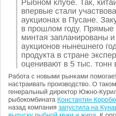
Рыбном клубе. Так, кита
впервые стали участвова
аукционах в Пусане. За
в прошлом году. Прямые
минтая запланированы и 
аукционов нынешнего год
продукта в стране экспе
оценивают в 5 тыс. тонн в
Работа с новыми рынками помогает
настраивать производство. О тако
генеральный директор Южно-Курил
рыбокомбината
Константин Коробк
назад компания
запустила на Куна
выпуску рыбной муки и жира
. К ор