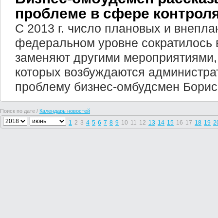
проблеме в сфере контрол
С 2013 г. число плановых и внепл
федеральном уровне сократилось в
заменяют другими мероприятиями, 
которых возбуждаются администра
проблему бизнес-омбудсмен Борис
Поиск по дате /
Календарь новостей
1
2
3
4
5
6
7
8
9
10
11
12
13
14
15
16
17
18
19
2