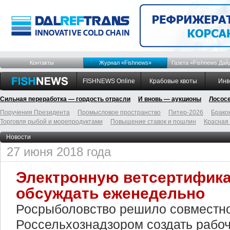
Контакты
Журнал «Fishnews»
Газета «Fishnews Дай
FISHNEWS Online
Крабовые квоты
Инв
Сильная переработка — гордость отрасли
И вновь — аукционы
Лосос
Поручения Президента
Промысловое пространство
Питер-2026
Брако
Торговля рыбой и морепродуктами
Повышение ставок и пошлин
Красная
Новости
27 июня 2018 года
Электронную ветсертифик
обсуждать еженедельно
Росрыболовство решило совместно
Россельхознадзором создать рабоч