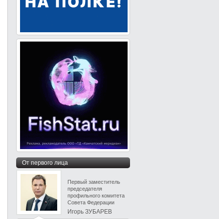
От первого лица
Первый заместитель
председателя
профильного комитета
Совета Федерации
Игорь ЗУБАРЕВ