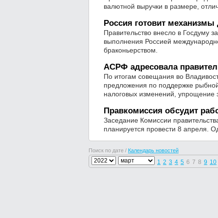
валютной выручки в размере, отли
Россия готовит механизмы
Правительство внесло в Госдуму з
выполнения Россией международног
браконьерством.
АСРФ адресовала правител
По итогам совещания во Владивос
предложения по поддержке рыбной 
налоговых изменений, упрощение 
Правкомиссия обсудит рабо
Заседание Комиссии правительств
планируется провести 8 апреля. О
Поиск по дате /
Календарь новостей
1
2
3
4
5
6
7
8
9
10