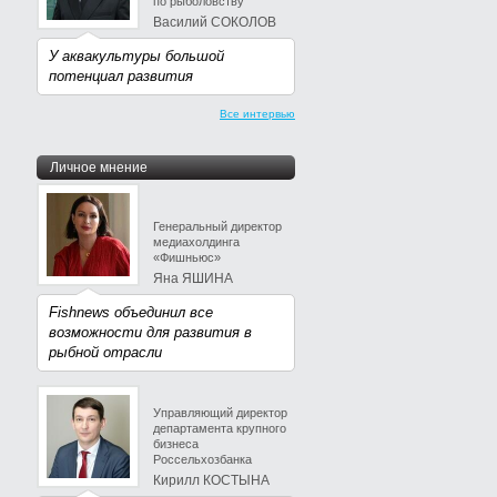
по рыболовству
Василий СОКОЛОВ
У аквакультуры большой
потенциал развития
Все интервью
Личное мнение
Генеральный директор
медиахолдинга
«Фишньюс»
Яна ЯШИНА
Fishnews объединил все
возможности для развития в
рыбной отрасли
Управляющий директор
департамента крупного
бизнеса
Россельхозбанка
Кирилл КОСТЫНА