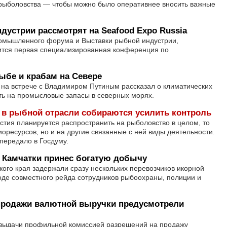
 рыболовства — чтобы можно было оперативнее вносить важные
дустрии рассмотрят на Seafood Expo Russia
омышленного форума и Выставки рыбной индустрии,
оится первая специализированная конференция по
рыбе и крабам на Севере
 на встрече с Владимиром Путиным рассказал о климатических
ть на промысловые запасы в северных морях.
 в рыбной отрасли собираются усилить контроль
стия планируется распространить на рыболовство в целом, то
иоресурсов, но и на другие связанные с ней виды деятельности.
передало в Госдуму.
 Камчатки принес богатую добычу
кого края задержали сразу нескольких перевозчиков икорной
оде совместного рейда сотрудников рыбоохраны, полиции и
продажи валютной выручки предусмотрели
 выдачи профильной комиссией разрешений на продажу