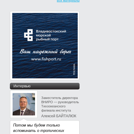
Все материалы
Интервью
Заместитель директора
ВНИРО — руководитель
Тихоокеанского
филиала института
Алексей БАЙТАЛЮК
Потом мы будем только
вспоминать о тропических