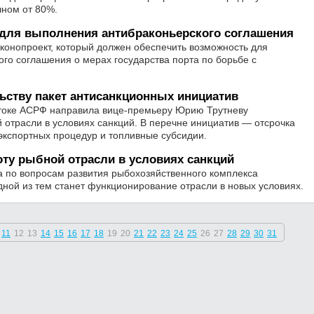
чном от 80%.
 для выполнения антибраконьерского соглашения
аконопроект, который должен обеспечить возможность для
о соглашения о мерах государства порта по борьбе с
ьству пакет антисанкционных инициатив
токе АСРФ направила вице-премьеру Юрию Трутневу
отрасли в условиях санкций. В перечне инициатив — отсрочка
экспортных процедур и топливные субсидии.
ту рыбной отрасли в условиях санкций
а по вопросам развития рыбохозяйственного комплекса
дной из тем станет функционирование отрасли в новых условиях.
11
12
13
14
15
16
17
18
19
20
21
22
23
24
25
26
27
28
29
30
31