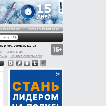
Рыбак Сахалина"
Газета «Рыбак Камчатки»
но вчера, сегодня, завтра
бы
Аквакультура
 рыба
Любительская рыбалка