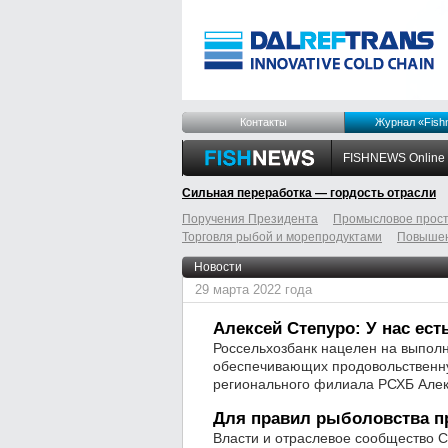
Контакты
Журнал «Fish
FISHNEWS Online
Сильная переработка — гордость отрасли
Поручения Президента
Промысловое прост
Торговля рыбой и морепродуктами
Повышен
odnoklassniki
tumblr
livejournal
Новости
29 марта 2022 года
Алексей Степуро: У нас ест
Россельхозбанк нацелен на выпол
обеспечивающих продовольственну
регионального филиала РСХБ Алек
Для правил рыболовства п
Власти и отраслевое сообщество 