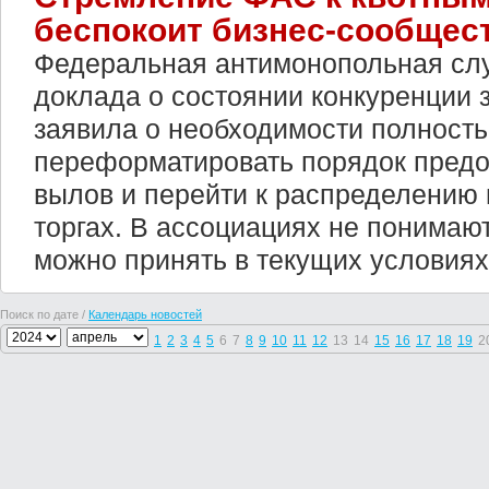
беспокоит бизнес-сообщес
Федеральная антимонопольная слу
доклада о состоянии конкуренции з
заявила о необходимости полност
переформатировать порядок предо
вылов и перейти к распределению 
торгах. В ассоциациях не понимают
можно принять в текущих условиях
Поиск по дате /
Календарь новостей
1
2
3
4
5
6
7
8
9
10
11
12
13
14
15
16
17
18
19
2