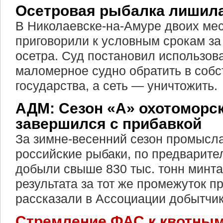
Осетровая рыбалка лишила
В Николаевске-на-Амуре двоих ме
приговорили к условным срокам за
осетра. Суд постановил использов
маломерное судно обратить в собс
государства, а сеть — уничтожить.
АДМ: Сезон «А» охотоморс
завершился с прибавкой
За зимне-весенний сезон промысл
российские рыбаки, по предварит
добыли свыше 830 тыс. тонн минта
результата за тот же промежуток п
рассказали в Ассоциации добытчик
Стремление ФАС к квотным