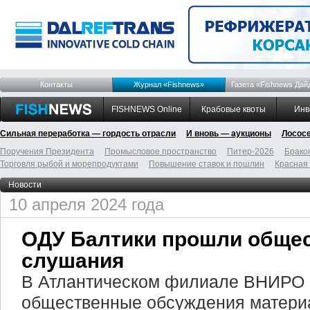
Контакты
Журнал «Fishnews»
Газета «Fishnews Дай
FISHNEWS Online
Крабовые квоты
Инв
Сильная переработка — гордость отрасли
И вновь — аукционы
Лосос
Поручения Президента
Промысловое пространство
Питер-2026
Брако
Торговля рыбой и морепродуктами
Повышение ставок и пошлин
Красная
Новости
10 апреля 2024 года
ОДУ Балтики прошли обще
слушания
В Атлантическом филиале ВНИРО 
общественные обсуждения матери