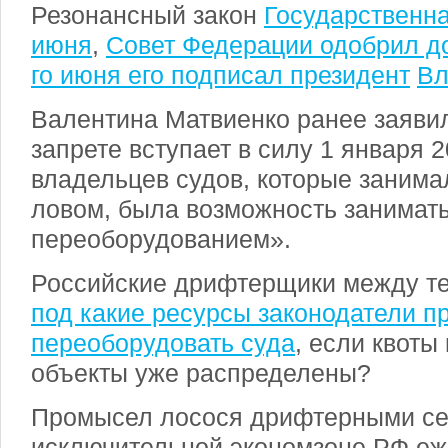
Резонансный закон
Государственн
июня
,
Совет Федерации одобрил д
го июня его подписал президент
Вл
Валентина Матвиенко ранее заявил
запрете вступает в силу 1 января 20
владельцев судов, которые заним
ловом, была возможность занимать
переоборудованием».
Российские дрифтерщики между те
под какие ресурсы законодатели п
переоборудовать суда
, если квоты
объекты уже распределены?
Промысел лосося дрифтерными се
исключительной экономзоне РФ еж