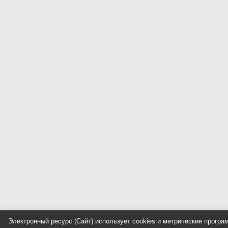
Электронный ресурс (Сайт) использует cookies и метрические прогр