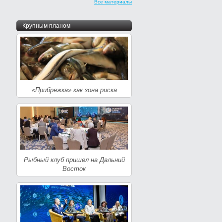
Все материалы
Крупным планом
«Прибрежка» как зона риска
Рыбный клуб пришел на Дальний
Восток