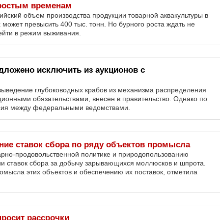
ростым временам
йский объем производства продукции товарной аквакультуры в
 может превысить 400 тыс. тонн. Но бурного роста ждать не
рейти в режим выживания.
дложено исключить из аукционов с
выведение глубоководных крабов из механизма распределения
иционными обязательствами, внесен в правительство. Однако по
сия между федеральными ведомствами.
ние ставок сбора по ряду объектов промысла
арно-продовольственной политике и природопользованию
ии ставок сбора за добычу зарывающихся моллюсков и шпрота.
омысла этих объектов и обеспечению их поставок, отметила
просит рассрочки