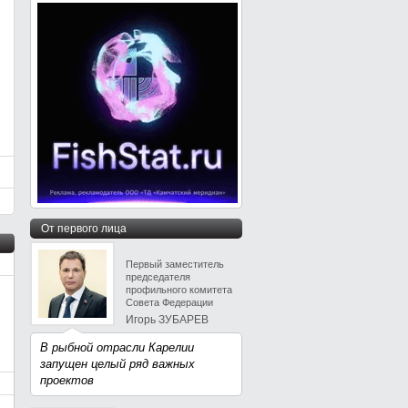
От первого лица
Первый заместитель
председателя
профильного комитета
Совета Федерации
Игорь ЗУБАРЕВ
В рыбной отрасли Карелии
запущен целый ряд важных
проектов