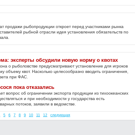
мат продажи рыбопродукции откроет перед участниками рынка
ставителей рыбной отрасли идея установления обязательств по
вала.
ма: эксперты обсудили новую норму о квотах
она о рыболовстве предусматривают установление для игроков
у объему квот. Насколько целесообразно вводить ограничения,
овета при ФАС.
сося пока отказались
ет вопрос об ограничении экспорта продукции из тихоокеанских
ествляться и при необходимости у государства есть
варных потоков, заявили в ведомстве.
4
5
6
7
8
9
10
11
12
следующая