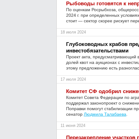
Рыбоводы готовятся к неп
По оценкам Росрыбхоза, общеросси
2024 г. при определенных условиях
стоит — сектор скорее рискует пе
18 июля 2024
Глубоководных крабов пре
инвестобязательствами
Проект акта, предусматривающий 
долей квот на аукционах с инвест
этому предложению есть разногла
17 июля 2024
Комитет СФ одобрил сниже
Комитет Совета Федерации по агр
поддержал законопроект о снижен
Поправки помогут стабилизации пр
сенатор
Людмила Талабаева
.
11 июня 2024
Перезакрепление участков 