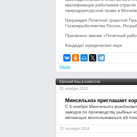
квалификации работников отрасли
природоресурсное право в Москов
Награжден Почетной грамотой Пра
Госкомрыболовства России, Росрыб
Присвоено звание «Почетный работ
Кандидат юридических наук.
Назад
Евгений Кац в новостях
01 ноября 2024
Минсельхоз приглашает ко
С 5 ноября Минсельхоз возобновит
заводов по производству рыбных ко
желающих воспользоваться ей пок
31 октября 2024