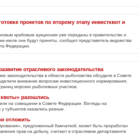
отовке проектов по второму этапу инвестквот и
 новым крабовым аукционам уже переданы в правительство и
юне-июле они будут приняты, сообщил представитель ведомства
ета Федерации.
развитие отраслевого законодательства
ю законодательства в области рыболовства обсудили в Совете
уделили внимание вопросам инвестиционного нормирования,
границ морских рыболовных участков.
 квоты» разошлись
или на совещании в Совете Федерации. Взгляды на
 у субъектов оказались разные.
и отложить
рования», предложенный Камчаткой, может быть проработан
вления прав на добычу, считают в отраслевом департаменте