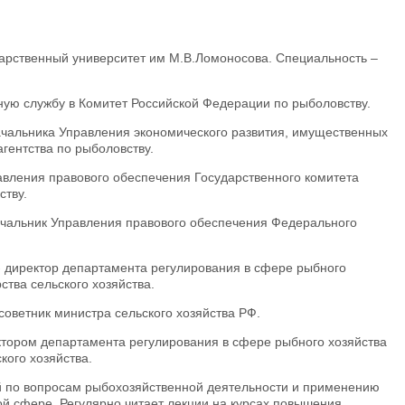
ударственный университет им М.В.Ломоносова. Специальность –
нную службу в Комитет Российской Федерации по рыболовству.
 начальника Управления экономического развития, имущественных
гентства по рыболовству.
равления правового обеспечения Государственного комитета
ству.
начальник Управления правового обеспечения Федерального
. - директор департамента регулирования в сфере рыбного
ства сельского хозяйства.
- советник министра сельского хозяйства РФ.
ректором департамента регулирования в сфере рыбного хозяйства
кого хозяйства.
й по вопросам рыбохозяйственной деятельности и применению
той сфере. Регулярно читает лекции на курсах повышения