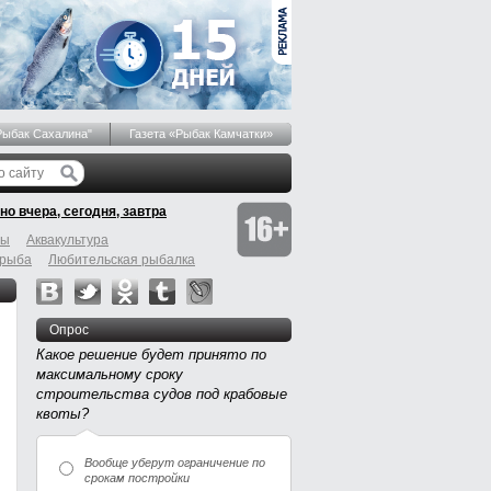
Рыбак Сахалина"
Газета «Рыбак Камчатки»
но вчера, сегодня, завтра
бы
Аквакультура
 рыба
Любительская рыбалка
Опрос
Какое решение будет принято по
максимальному сроку
строительства судов под крабовые
квоты?
Вообще уберут ограничение по
срокам постройки