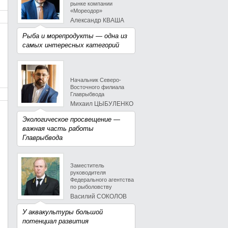
рынке компании
«Мореодор»
Александр КВАША
Рыба и морепродукты — одна из
самых интересных категорий
Начальник Северо-
Восточного филиала
Главрыбвода
Михаил ЦЫБУЛЕНКО
Экологическое просвещение —
важная часть работы
Главрыбвода
Заместитель
руководителя
Федерального агентства
по рыболовству
Василий СОКОЛОВ
У аквакультуры большой
потенциал развития