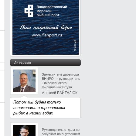
Интервью
Заместитель директора
ВНИРО — руководитель
Тихоокеанского
филиала института
Алексей БАЙТАЛЮК
Потом мы будем только
вспоминать о тропических
рыбах в наших водах
Руководитель отдела по
закупкам на внутреннем