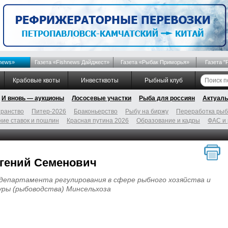
news»
Газета «Fishnews Дайджест»
Газета «Рыбак Приморья»
Газета "
Крабовые квоты
Инвестквоты
Рыбный клуб
И вновь — аукционы
Лососевые участки
Рыба для россиян
Актуаль
ранство
Питер-2026
Браконьерство
Рыбу на биржу
Переработка ры
ие ставок и пошлин
Красная путина 2026
Образование и кадры
ФАС и
вгений Семенович
департамента регулирования в сфере рыбного хозяйства и
уры (рыбоводства) Минсельхоза