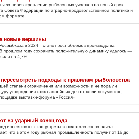
ты за перезакрепление рыболовных участков на новый срок
та Совета Федерации по аграрно-продовольственной политике и
ом формате.
а новые вершины
осрыбхоза в 2024 г. станет рост объемов производства
 В прошлом году сохранить положительную динамику удалось —
сили на 4,7%.
пересмотреть подходы к правилам рыболовства
шей степени ограничения или возможности и не пора ли
уру утверждения этих важнейших для отрасли документов,
площадке выставки-форума «Россия».
ют на ударный конец года
од инвестквоты к концу третьего квартала снова начал
ает, что в этом году рыбная промышленность получит от 16 до