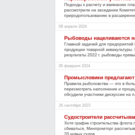
Подходы к расчету и взиманию пла
рассмотрели на заседании Комите
природопользованию в расширенн
08 апреля 2024
Рыбоводы нацеливаются н
Главной задачей для предприятий Р
продукции товарной аквакультуры.
результаты 2022 г. рыбоводы превы
05 февраля 2024
Промысловики предлагают 
Правила рыболовства — это в боль
пересмотреть наполнение и процед
обсудили участники дискуссии на 
26 сентября 2023
Судостроители рассчитыва
Хотя график строительства флота п
сбиваться, Минпромторг рассчитыв
20 новых судов.