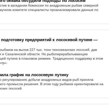
ого океана обсудили подходы по лососям
астие в заседании Комиссии по анадромным рыбам северной
 научном комитете специалисты проанализировали данные по
подготовку предприятий к лососевой путине —
рыбаков на вылов 227 тыс. тонн тихоокеанских лососей, дав
и и Сахалинской области. Но рыбоперерабатывающие
ящей путине в плановом режиме. Традиционно поддержку в этом
нтр».
вила график на лососевую путину
по регулированию добычи анадромных видов рыб приняла
ого промысла решения. В этом году рыбаков ориентировали на
нских лососей.