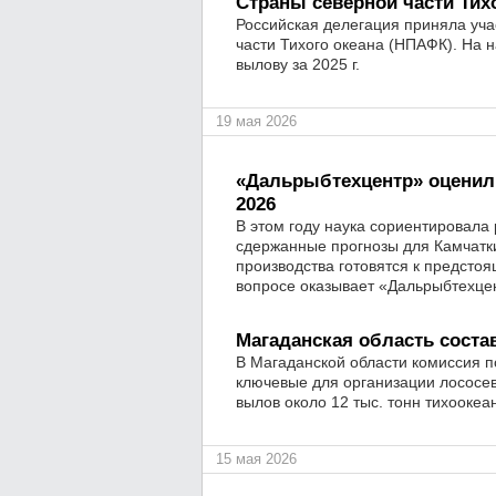
Страны северной части Тих
Российская делегация приняла уч
части Тихого океана (НПАФК). На
вылову за 2025 г.
19 мая 2026
«Дальрыбтехцентр» оценил 
2026
В этом году наука сориентировала 
сдержанные прогнозы для Камчатк
производства готовятся к предсто
вопросе оказывает «Дальрыбтехце
Магаданская область соста
В Магаданской области комиссия 
ключевые для организации лососев
вылов около 12 тыс. тонн тихоокеа
15 мая 2026