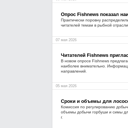
Опрос Fishnews показал на
Практически поровну распределил
читателей темам в рыбной отрасли
07 мая 2026
Читателей Fishnews пригла
В новом опросе Fishnews предлагае
наиболее внимательно. Информаци
направлений.
05 мая 2026
Сроки и объемы для лосос
Комиссия по регулированию добыч
объемы добычи горбуши и симы дл
г.