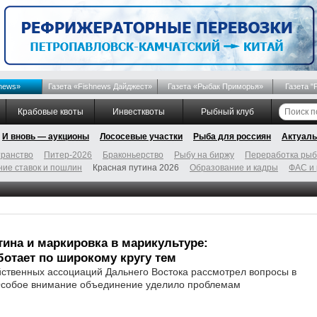
news»
Газета «Fishnews Дайджест»
Газета «Рыбак Приморья»
Газета "
Крабовые квоты
Инвестквоты
Рыбный клуб
И вновь — аукционы
Лососевые участки
Рыба для россиян
Актуаль
ранство
Питер-2026
Браконьерство
Рыбу на биржу
Переработка ры
ие ставок и пошлин
Красная путина 2026
Образование и кадры
ФАС и
тина и маркировка в марикультуре:
отает по широкому кругу тем
ственных ассоциаций Дальнего Востока рассмотрел вопросы в
Особое внимание объединение уделило проблемам