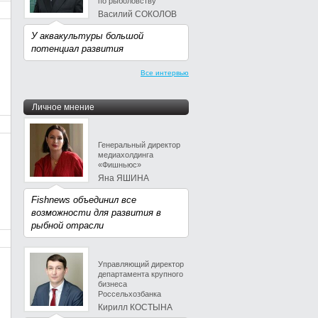
по рыболовству
Василий СОКОЛОВ
У аквакультуры большой
потенциал развития
Все интервью
Личное мнение
Генеральный директор
медиахолдинга
«Фишньюс»
Яна ЯШИНА
Fishnews объединил все
возможности для развития в
рыбной отрасли
Управляющий директор
департамента крупного
бизнеса
Россельхозбанка
Кирилл КОСТЫНА