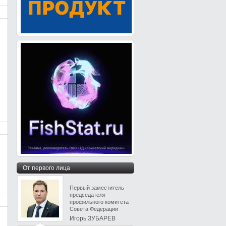
От первого лица
Первый заместитель
председателя
профильного комитета
Совета Федерации
Игорь ЗУБАРЕВ