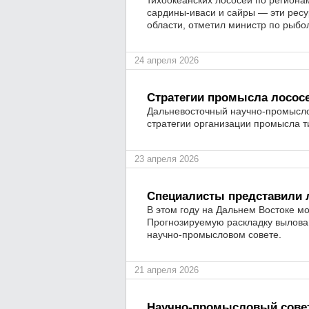
тихоокеанских лососей по регионам
сардины-иваси и сайры — эти рес
области, отметил министр по рыбо
24 апреля 2026
Стратегии промысла лосо
Дальневосточный научно-промысло
стратегии организации промысла т
23 апреля 2026
Специалисты представили 
В этом году на Дальнем Востоке мо
Прогнозируемую раскладку вылова
научно-промысловом совете.
21 апреля 2026
Научно-промысловый совет