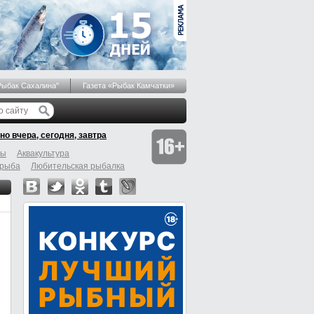
Рыбак Сахалина"
Газета «Рыбак Камчатки»
но вчера, сегодня, завтра
бы
Аквакультура
 рыба
Любительская рыбалка