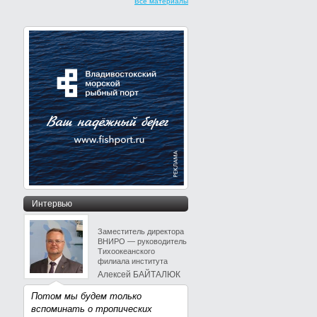
Все материалы
Интервью
Заместитель директора
ВНИРО — руководитель
Тихоокеанского
филиала института
Алексей БАЙТАЛЮК
Потом мы будем только
вспоминать о тропических