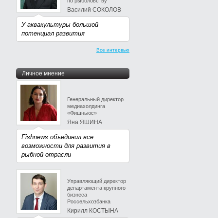
по рыболовству
Василий СОКОЛОВ
У аквакультуры большой
потенциал развития
Все интервью
Личное мнение
Генеральный директор
медиахолдинга
«Фишньюс»
Яна ЯШИНА
Fishnews объединил все
возможности для развития в
рыбной отрасли
Управляющий директор
департамента крупного
бизнеса
Россельхозбанка
Кирилл КОСТЫНА