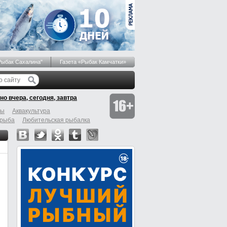
Рыбак Сахалина"
Газета «Рыбак Камчатки»
но вчера, сегодня, завтра
бы
Аквакультура
 рыба
Любительская рыбалка