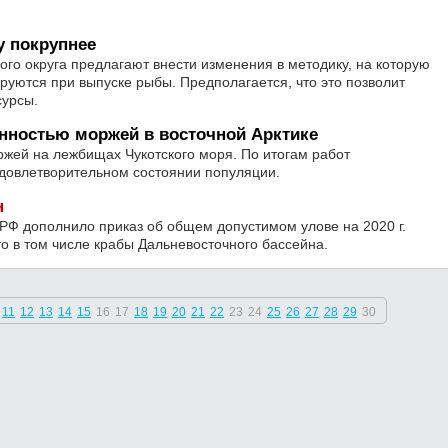
у покрупнее
го округа предлагают внести изменения в методику, на которую
руются при выпуске рыбы. Предполагается, что это позволит
сурсы.
нностью моржей в восточной Арктике
жей на лежбищах Чукотского моря. По итогам работ
удовлетворительном состоянии популяции.
н
 РФ дополнило приказ об общем допустимом улове на 2020 г.
о в том числе крабы Дальневосточного бассейна.
11
12
13
14
15
16
17
18
19
20
21
22
23
24
25
26
27
28
29
30