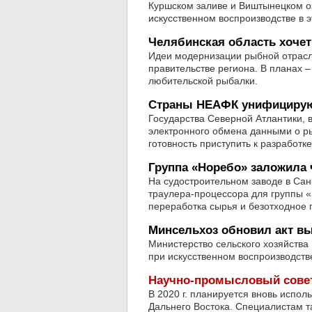
Куршском заливе и Виштынецком о
искусственном воспроизводстве в э
Челябинская область хочет
Идеи модернизации рыбной отрасл
правительстве региона. В планах 
любительской рыбалки.
Страны НЕАФК унифицирую
Государства Северной Атлантики, 
электронного обмена данными о р
готовность приступить к разработ
Группа «Норебо» заложила 
На судостроительном заводе в Сан
траулера-процессора для группы «
переработка сырья и безотходное 
Минсельхоз обновил акт в
Министерство сельского хозяйства
при искусственном воспроизводстве
Научно-промысловый совет
В 2020 г. планируется вновь испо
Дальнего Востока. Специалистам т