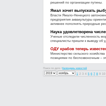
решений по организации путины.
Ямал хочет выпускать рыб
Власти Ямало-Ненецкого автономно
предприятия аквакультуры ориенти
активнее пополнять природные ре
Наука удовлетворена числе
Ученые отследили численность мор
специалисты пришли к выводу об 
ОДУ крабов теперь известе
Министерство сельского хозяйства
позициями по беспозвоночным – эт
Поиск по дате /
Календарь новостей
1
2
3
4
5
6
7
8
9
10