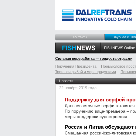
Контакты
Журнал «Fish
FISHNEWS Online
Сильная переработка — гордость отрасли
Поручения Президента
Промысловое прост
Торговля рыбой и морепродуктами
Повышен
odnoklassniki
tumblr
livejournal
Новости
22 ноября 2019 года
Поддержку для верфей про
Дальневосточные верфи готовятся 
По поручению вице-премьера – по
меры поддержки судостроения.
Россия и Литва обсуждают
Смешанная российско-литовская ко