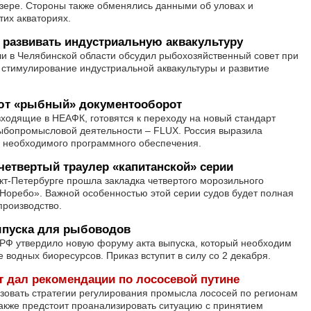
зере. Стороны также обменялись данными об уловах и
тих акваториях.
 развивать индустриальную аквакультуру
и в Челябинской области обсудил рыбохозяйственный совет при
– стимулирование индустриальной аквакультуры и развитие
т «рыбный» документооборот
входящие в НЕАФК, готовятся к переходу на новый стандарт
ыбопромысловой деятельности – FLUX. Россия выразила
ке необходимого программного обеспечения.
четвертый траулер «капитанской» серии
кт-Петербурге прошла закладка четвертого морозильного
Норебо». Важной особенностью этой серии судов будет полная
производство.
ыпуска для рыбоводов
 РФ утвердило новую форуму акта выпуска, который необходим
 водных биоресурсов. Приказ вступит в силу со 2 декабря.
 дал рекомендации по лососевой путине
льзовать стратегии регулирования промысла лососей по регионам
акже предстоит проанализировать ситуацию с принятием