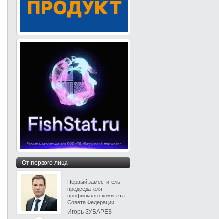
От первого лица
Первый заместитель
председателя
профильного комитета
Совета Федерации
Игорь ЗУБАРЕВ