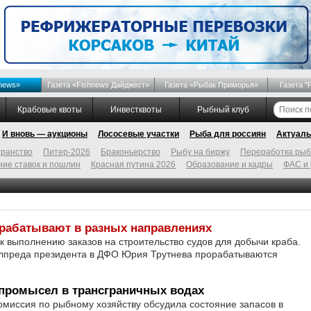
news»
Газета «Fishnews Дайджест»
Газета «Рыбак Приморья»
Газета "
Крабовые квоты
Инвестквоты
Рыбный клуб
И вновь — аукционы
Лососевые участки
Рыба для россиян
Актуаль
ранство
Питер-2026
Браконьерство
Рыбу на биржу
Переработка ры
ие ставок и пошлин
Красная путина 2026
Образование и кадры
ФАС и
рабатывают в разных направлениях
к выполнению заказов на строительство судов для добычи краба.
лпреда президента в ДФО Юрия Трутнева прорабатываются
 промысел в трансграничных водах
миссия по рыбному хозяйству обсудила состояние запасов в