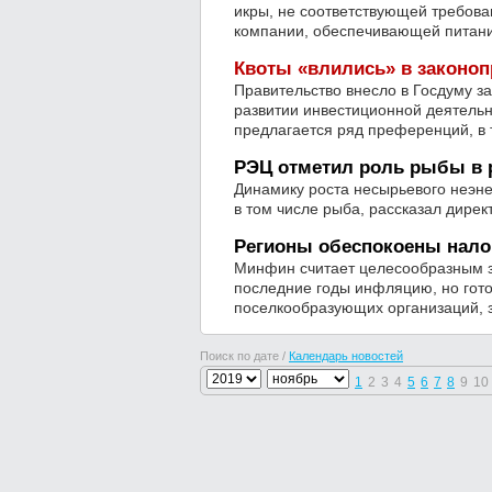
икры, не соответствующей требова
компании, обеспечивающей питание
Квоты «влились» в законоп
Правительство внесло в Госдуму з
развитии инвестиционной деятельн
предлагается ряд преференций, в 
РЭЦ отметил роль рыбы в р
Динамику роста несырьевого неэне
в том числе рыба, рассказал дирек
Регионы обеспокоены нал
Минфин считает целесообразным з
последние годы инфляцию, но готов
поселкообразующих организаций, 
Поиск по дате /
Календарь новостей
1
2
3
4
5
6
7
8
9
10