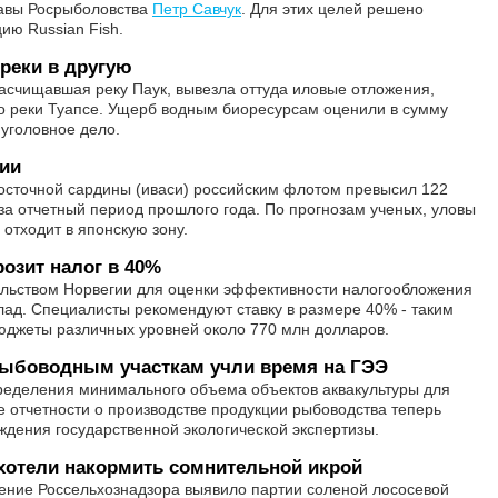
лавы Росрыболовства
Петр Савчук
. Для этих целей решено
ию Russian Fish.
 реки в другую
асчищавшая реку Паук, вывезла оттуда иловые отложения,
о реки Туапсе. Ущерб водным биоресурсам оценили в сумму
 уголовное дело.
нии
осточной сардины (иваси) российским флотом превысил 122
м за отчетный период прошлого года. По прогнозам ученых, уловы
 отходит в японскую зону.
розит налог в 40%
льством Норвегии для оценки эффективности налогообложения
клад. Специалисты рекомендуют ставку в размере 40% - таким
юджеты различных уровней около 770 млн долларов.
 рыбоводным участкам учли время на ГЭЭ
ределения минимального объема объектов аквакультуры для
е отчетности о производстве продукции рыбоводства теперь
ждения государственной экологической экспертизы.
хотели накормить сомнительной икрой
ление Россельхознадзора выявило партии соленой лососевой