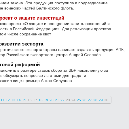
нием закона. Эта продукция поступила в подразделение
 воинских частей Балтийского флота.
роект о защите инвестиций
аконопроект «О защите и поощрении капиталовложений и
ости в Российской Федерации». Для реализации проектов
том числе сохранение квот.
азвитии экспорта
ргетического экспорта страны начинает задавать продукция АПК,
тор Российского экспортного центра Андрей Слепнёв.
оговой реформой
аложить в размере ставок сбора за ВБР накопленную за
 обсуждать вопрос со льготами для градо- и
заявил вице-премьер Антон Силуанов.
11
12
13
14
15
16
17
18
19
20
21
22
23
24
25
26
27
28
29
30