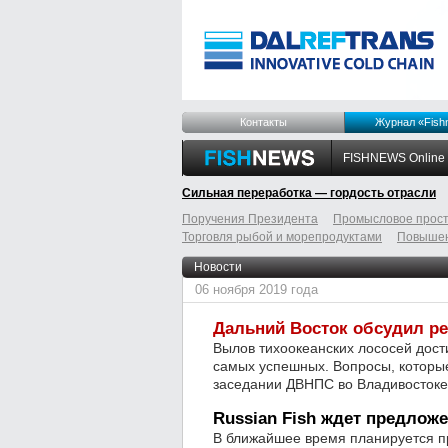
Контакты
Журнал «Fish
FISHNEWS Online
Сильная переработка — гордость отрасли
Поручения Президента
Промысловое прост
Торговля рыбой и морепродуктами
Повышен
odnoklassniki
tumblr
livejournal
Новости
06 ноября 2019 года
Дальний Восток обсудил ре
Вылов тихоокеанских лососей дост
самых успешных. Вопросы, которы
заседании ДВНПС во Владивостоке
Russian Fish ждет предлож
В ближайшее время планируется п