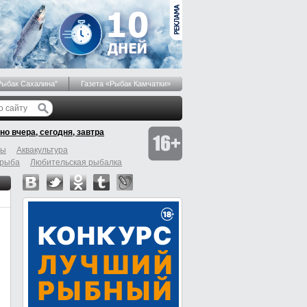
Рыбак Сахалина"
Газета «Рыбак Камчатки»
но вчера, сегодня, завтра
бы
Аквакультура
 рыба
Любительская рыбалка