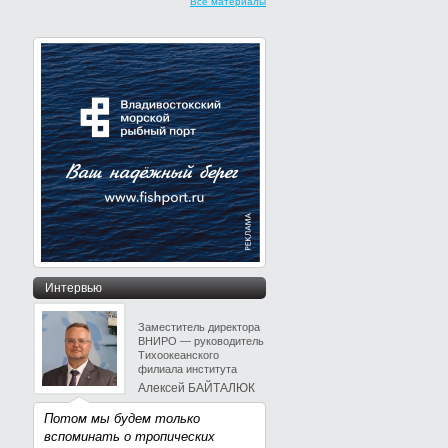
Все материалы
Интервью
Заместитель директора
ВНИРО — руководитель
Тихоокеанского
филиала института
Алексей БАЙТАЛЮК
Потом мы будем только
вспоминать о тропических