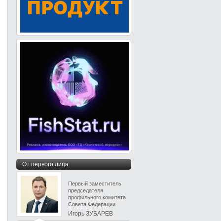
От первого лица
Первый заместитель
председателя
профильного комитета
Совета Федерации
Игорь ЗУБАРЕВ