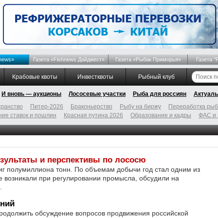
news»
Газета «Fishnews Дайджест»
Газета «Рыбак Приморья»
Газета "
Крабовые квоты
Инвестквоты
Рыбный клуб
И вновь — аукционы
Лососевые участки
Рыба для россиян
Актуаль
ранство
Питер-2026
Браконьерство
Рыбу на биржу
Переработка ры
ие ставок и пошлин
Красная путина 2026
Образование и кадры
ФАС и
зультаты и перспективы по лососю
иг полумиллиона тонн. По объемам добычи год стал одним из
е возникали при регулировании промысла, обсудили на
.
ений
родолжить обсуждение вопросов продвижения российской