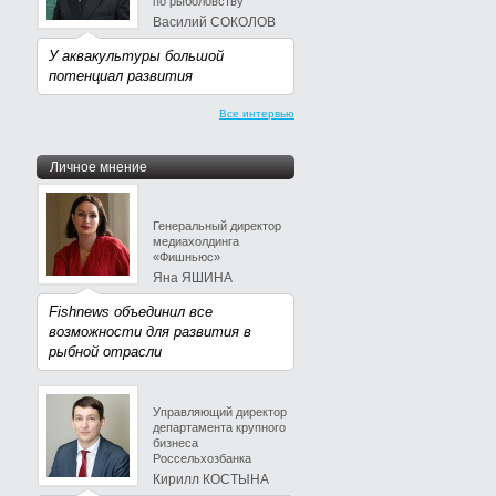
по рыболовству
Василий СОКОЛОВ
У аквакультуры большой
потенциал развития
Все интервью
Личное мнение
Генеральный директор
медиахолдинга
«Фишньюс»
Яна ЯШИНА
Fishnews объединил все
возможности для развития в
рыбной отрасли
Управляющий директор
департамента крупного
бизнеса
Россельхозбанка
Кирилл КОСТЫНА