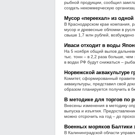
рыбной продукции, сообщил замг
создать некоммерческую организац
Мусор «переехал» из одной
В Краснодарском крае компания, р
мусор и древесные обломки в русл
свыше 1,7 млн рублей, возбуждено
Иваси отходит в воды Япо
На 5 ноября общий вылов дальнев
тыс. тонн – в 2,2 раза больше, че
в водах РФ будут снижаться – рыба
Норвежской аквакультуре г
Комитет, сформированный правите
аквакультуры, представил свой до
образом планируется получить в б
В методике для торгов по
Внесены изменения в методику оп
выпуска и изъятия. Предоставлени
можно отсрочить на год – до прохо
Военных моряков Балтики 
В Калининградской области управ