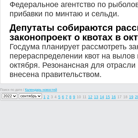
Федеральное агентство по рыболо
прибавки по минтаю и сельди.
Депутаты собираются расс
законопроект о квотах в ок
Госдума планирует рассмотреть за
перераспределении квот на вылов 
октября. Резонансная для отрасли
внесена правительством.
Поиск по дате /
Календарь новостей
1
2
3
4
5
6
7
8
9
10
11
12
13
14
15
16
17
18
19
2