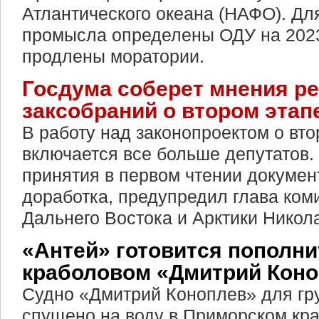
Атлантического океана (НАФО). Дл
промысла определены ОДУ на 2023 
продлены моратории.
Госдума соберет мнения р
заксобраний о втором этап
В работу над законопроектом о вто
включается все больше депутатов.
принятия в первом чтении докумен
доработка, предупредил глава ком
Дальнего Востока и Арктики Никол
«Антей» готовится пополни
краболовом «Дмитрий Кон
Судно «Дмитрий Коноплев» для гр
спущено на воду в Приморском кра