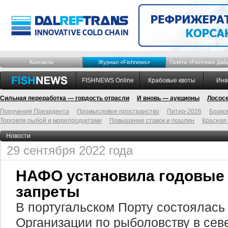
Контакты
Журнал «Fishnews»
Газета «Fishnews Дай
FISHNEWS Online
Крабовые квоты
Инв
Сильная переработка — гордость отрасли
И вновь — аукционы
Лосос
Поручения Президента
Промысловое пространство
Питер-2026
Брако
Торговля рыбой и морепродуктами
Повышение ставок и пошлин
Красная
Новости
29 сентября 2022 года
НАФО установила годовые 
запреты
В португальском Порту состоялась
Организации по рыболовству в сев