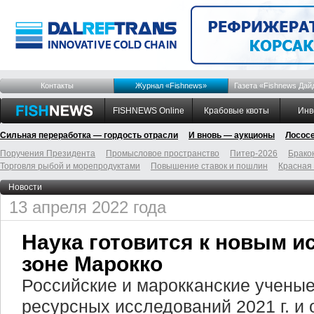
Контакты
Журнал «Fishnews»
Газета «Fishnews Дай
FISHNEWS Online
Крабовые квоты
Инв
Сильная переработка — гордость отрасли
И вновь — аукционы
Лосос
Поручения Президента
Промысловое пространство
Питер-2026
Брако
Торговля рыбой и морепродуктами
Повышение ставок и пошлин
Красная
Новости
13 апреля 2022 года
Наука готовится к новым и
зоне Марокко
Российские и марокканские ученые
ресурсных исследований 2021 г. и