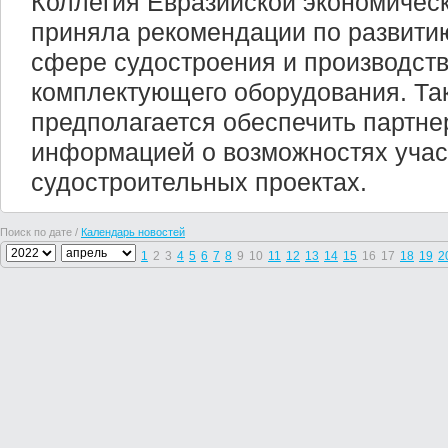
Коллегия Евразийской экономичес
приняла рекомендации по развитию
сфере судостроения и производств
комплектующего оборудования. Та
предполагается обеспечить партн
информацией о возможностях учас
судостроительных проектах.
Поиск по дате /
Календарь новостей
1
2
3
4
5
6
7
8
9
10
11
12
13
14
15
16
17
18
19
2