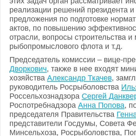
этих задач орган рассматривает и
реализации решений президента и
предложения по подготовке норма
актов, по повышению эффективнос
отрасли, вопросы строительства и
рыбопромыслового флота и т.д.
Председатель комиссии – вице-пр
Дворкович
, также в нее входят мин
хозяйства
Александр Ткачев
, замг
руководитель Росрыболовства
Иль
Россельхознадзора
Сергей Данкве
Роспотребнадзора
Анна Попова
, 
председателя Правительства
Генн
представители Госдумы, Совета Ф
Минсельхоза, Росрыболовства, П