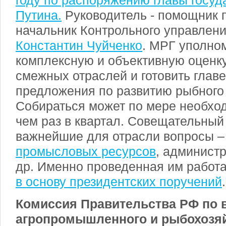
году по распоряжению главы госу
Путина.
Руководитель - помощник 
начальник Контрольного управлен
Константин Чуйченко
. МРГ уполно
комплексную и объективную оценк
смежных отраслей и готовить главе
предложения по развитию рыбного 
Собираться может по мере необход
чем раз в квартал. Совещательный
важнейшие для отрасли вопросы 
промысловых ресурсов
, админист
др. Именно проведенная им работ
в основу президентских поручений
.
Комиссия Правительства РФ по 
агропромышленного и рыбохозя