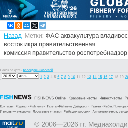
Назад
Метки:
ФАС
аквакультура
владивос
восток
икра
правительственная
комиссия
правительство
роспотребнадзор
Поиск по дате /
Календарь новостей
1
2
3
4
5
6
7
8
9
10
11
12
13
14
15
16
17
18
19
2
FISHNEWS Online
Крабовые квоты
Инвестквоты
Р
Контакты
Журнал «Fishnews»
Газета «Fishnews Дайджест»
Газета «Рыбак Приморь
И вновь — аукционы
Лососевые участки
Рыба для россиян
Актуально вчера, сегодн
© 2006—2026 гг. Медиахолди