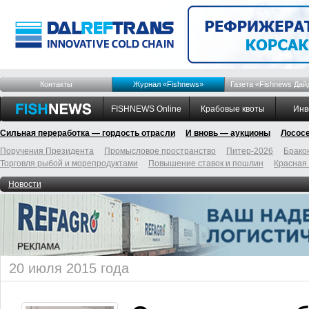
Контакты
Журнал «Fishnews»
Газета «Fishnews Дай
FISHNEWS Online
Крабовые квоты
Инв
Сильная переработка — гордость отрасли
И вновь — аукционы
Лосос
Поручения Президента
Промысловое пространство
Питер-2026
Брако
Торговля рыбой и морепродуктами
Повышение ставок и пошлин
Красная
Новости
20 июля 2015 года