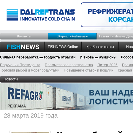
Контакты
Журнал «Fishnews»
Газета «Fishnews Дай
FISHNEWS Online
Крабовые квоты
Инв
Сильная переработка — гордость отрасли
И вновь — аукционы
Лосос
Поручения Президента
Промысловое пространство
Питер-2026
Брако
Торговля рыбой и морепродуктами
Повышение ставок и пошлин
Красная
Новости
28 марта 2019 года