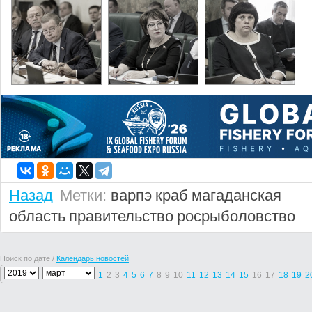
Назад
Метки:
варпэ
краб
магаданская
область
правительство
росрыболовство
Поиск по дате /
Календарь новостей
1
2
3
4
5
6
7
8
9
10
11
12
13
14
15
16
17
18
19
2