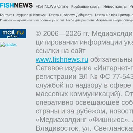
FISHNEWS Online
Крабовые квоты
Инвестквоты
Р
Контакты
Журнал «Fishnews»
Газета «Fishnews Дайджест»
Газета «Рыбак Приморь
И вновь — аукционы
Лососевые участки
Рыба для россиян
Актуально вчера, сегодн
© 2006—2026 гг. Медиахолди
цитировании информации ук
ссылки на сайт
www.fishnews.ru
обязательны
Сетевое издание «Интернет-
регистрации ЭЛ № ФС 77-543
службой по надзору в сфере
массовых коммуникаций). От
оперативно освещающее соб
страны и за рубежом, новос
«Медиахолдинг «Фишньюс». А
Владивосток, ул. Светланска