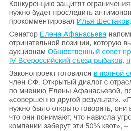
Конкуренцию защитят ограничения,
нужно будет проследить антимоно
прокомментировал
Илья Шестаков
Сенатор
Елена Афанасьева
напом
отрицательной позиции, которую в
аукционам
Общественный совет пр
IV Всероссийский съезд рыбаков
,
п
Законопроект готовился
в полной с
член СФ. Открытый диалог с отра
по мнению Елены Афанасьевой, по
«совершенно другой результат». «
нужно было открыто говорить, они 
что они понимают, что нависла угро
компании заберут эти 50% квот», –