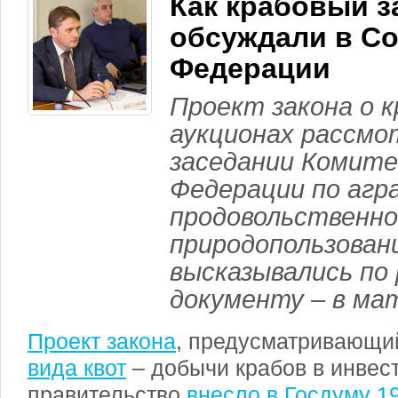
Как крабовый з
обсуждали в Со
Федерации
Проект закона о 
аукционах рассмо
заседании Комит
Федерации по агр
продовольственно
природопользован
высказывались по
документу – в ма
Проект закона
, предусматривающ
вида квот
– добычи крабов в инвес
правительство
внесло в Госдуму 1