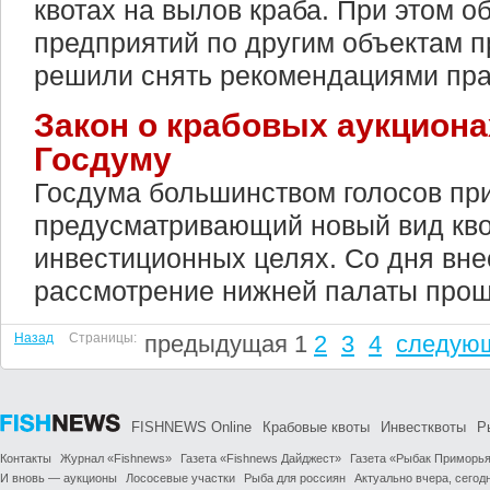
квотах на вылов краба. При этом о
предприятий по другим объектам 
решили снять рекомендациями пра
Закон о крабовых аукцион
Госдуму
Госдума большинством голосов при
предусматривающий новый вид кво
инвестиционных целях. Со дня вне
рассмотрение нижней палаты про
Назад
Страницы:
предыдущая
1
2
3
4
следую
FISHNEWS Online
Крабовые квоты
Инвестквоты
Р
Контакты
Журнал «Fishnews»
Газета «Fishnews Дайджест»
Газета «Рыбак Приморь
И вновь — аукционы
Лососевые участки
Рыба для россиян
Актуально вчера, сегодн