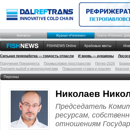
Контакты
Журнал «Fishnews»
Газета «Fishnews Дай
FISHNEWS Online
Крабовые квоты
Инв
Сильная переработка — гордость отрасли
И вновь — аукционы
Лосос
Поручения Президента
Промысловое пространство
Питер-2026
Брако
Торговля рыбой и морепродуктами
Повышение ставок и пошлин
Красная
Персоны
Николаев Нико
Председатель Коми
ресурсам, собствен
отношениям Госуда