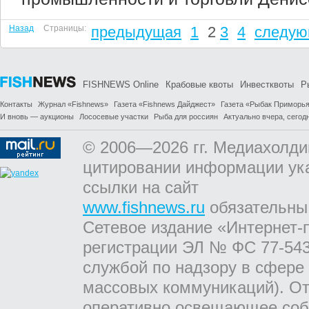
Назад
Страницы:
предыдущая
1
2
3
4
следу
FISHNEWS Online
Крабовые квоты
Инвестквоты
Р
Контакты
Журнал «Fishnews»
Газета «Fishnews Дайджест»
Газета «Рыбак Приморь
И вновь — аукционы
Лососевые участки
Рыба для россиян
Актуально вчера, сегодн
© 2006—2026 гг. Медиахолди
цитировании информации ук
ссылки на сайт
www.fishnews.ru
обязательны
Сетевое издание «Интернет-
регистрации ЭЛ № ФС 77-543
службой по надзору в сфере
массовых коммуникаций). От
оперативно освещающее соб