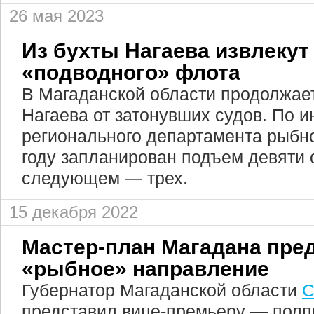
26 мая 2023
Из бухты Нагаева извлеку
«подводного» флота
В Магаданской области продолжает
Нагаева от затонувших судов. По 
регионального департамента рыбно
году запланирован подъем девяти о
следующем — трех.
15 декабря 2022
Мастер-план Магадана пре
«рыбное» направление
Губернатор Магаданской области
С
представил вице-премьеру — полп