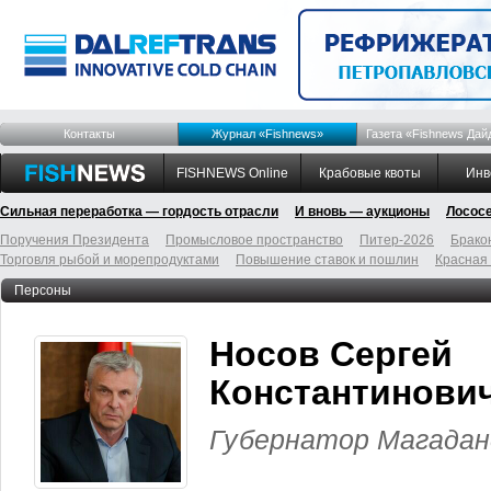
Контакты
Журнал «Fishnews»
Газета «Fishnews Дай
FISHNEWS Online
Крабовые квоты
Инв
Сильная переработка — гордость отрасли
И вновь — аукционы
Лосос
Поручения Президента
Промысловое пространство
Питер-2026
Брако
Торговля рыбой и морепродуктами
Повышение ставок и пошлин
Красная
Персоны
Носов Сергей
Константинови
Губернатор Магадан