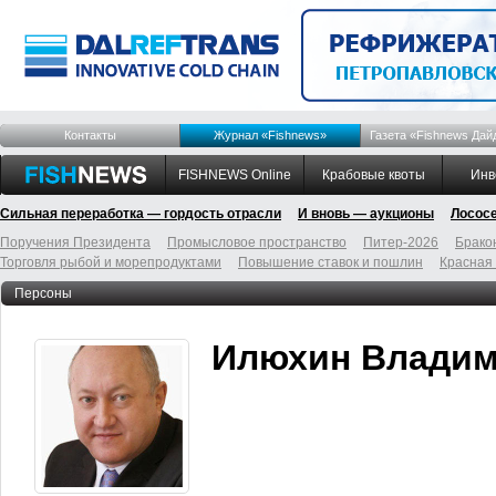
Контакты
Журнал «Fishnews»
Газета «Fishnews Дай
FISHNEWS Online
Крабовые квоты
Инв
Сильная переработка — гордость отрасли
И вновь — аукционы
Лосос
Поручения Президента
Промысловое пространство
Питер-2026
Брако
Торговля рыбой и морепродуктами
Повышение ставок и пошлин
Красная
Персоны
Илюхин Владим