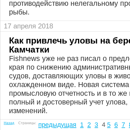
противодействию нелегальному пр
рыбы.
17 апреля 2018
Как привлечь уловы на бере
Камчатки
Fishnews уже не раз писал о пред
края по снижению административн
судов, доставляющих уловы в живо
охлажденном виде. Новая система 
промысловую отчетность и в то же
полный и достоверный учет улова,
изменений.
Назад
Страницы:
предыдущая
1
2
3
4
5
6
7