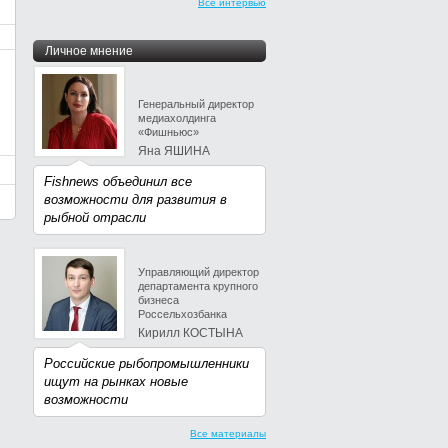
Все интервью
Личное мнение
Генеральный директор
медиахолдинга
«Фишньюс»
Яна ЯШИНА
Fishnews объединил все
возможности для развития в
рыбной отрасли
Управляющий директор
департамента крупного
бизнеса
Россельхозбанка
Кирилл КОСТЫНА
Российские рыбопромышленники
ищут на рынках новые
возможности
Все материалы