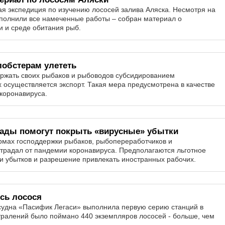
я экспедиция по изучению лососей залива Аляска. Несмотря на
ыполнили все намеченные работы – собран материал о
и и среде обитания рыб.
лобстерам улететь
ржать своих рыбаков и рыбоводов субсидированием
 осуществляется экспорт. Такая мера предусмотрена в качестве
коронавируса.
ды помогут покрыть «вирусные» убытки
рмах господдержки рыбаков, рыбопереработчиков и
традал от пандемии коронавируса. Предполагаются льготное
и убытков и разрешение привлекать иностранных рабочих.
сь лосося
удна «Пасифик Легаси» выполнила первую серию станций в
 тралений было поймано 440 экземпляров лососей - больше, чем