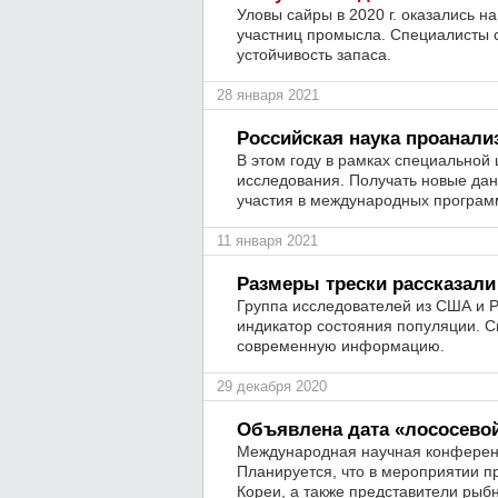
Уловы сайры в 2020 г. оказались н
участниц промысла. Специалисты 
устойчивость запаса.
28 января 2021
Российская наука проанали
В этом году в рамках специально
исследования. Получать новые дан
участия в международных програм
11 января 2021
Размеры трески рассказали
Группа исследователей из США и Р
индикатор состояния популяции. 
современную информацию.
29 декабря 2020
Объявлена дата «лососево
Международная научная конференц
Планируется, что в мероприятии п
Кореи, а также представители ры