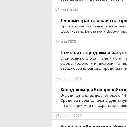
04 июня 2020
Лучшие тралы и канаты пре
Производители орудий лова и снаст
Expo Russia. Выставка и форум про
12 мая 2020
Повысить продажи и закупк
Этой осенью Global Fishery Forum 
сферы «рыбной» индустрии – от вы
отраслевой площадке представят 
27 апреля 2020
Канадской рыбопереработк
Власти Каналы выделяют около 4
Средства предназначены для закуп
реализации мер по охране здоровь
17 апреля 2020
Ученые собрали новый мат