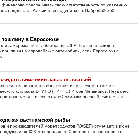
 финансово обеспечивать свою ответственность по удалению
ранс предлагает России присоединиться к Найробийской
 пошлину в Евросоюзе
го и замороженного лобстера из США. В июне президент
ь пошлины на европейские автомобили, если Евросоюз не
м.
ожидать снижения запасов лососей
ается в основном в соответствии с прогнозом, отметил
еанского филиала ВНИРО (ТИНРО) Игорь Мельников. Неудачно
ерингова моря – из-за сложной зимовки лососей, считает он.
продажах вьетнамской рыбы
ов и производителей морепродуктов (VASEP) отмечает: в июне
опродукции на 626 млн долларов. Снижение по сравнению с