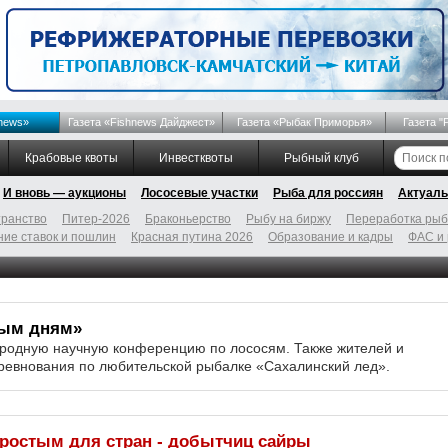
news»
Газета «Fishnews Дайджест»
Газета «Рыбак Приморья»
Газета "
Крабовые квоты
Инвестквоты
Рыбный клуб
И вновь — аукционы
Лососевые участки
Рыба для россиян
Актуаль
ранство
Питер-2026
Браконьерство
Рыбу на биржу
Переработка ры
ие ставок и пошлин
Красная путина 2026
Образование и кадры
ФАС и
ным дням»
родную научную конференцию по лососям. Также жителей и
оревнования по любительской рыбалке «Сахалинский лед».
простым для стран - добытчиц сайры