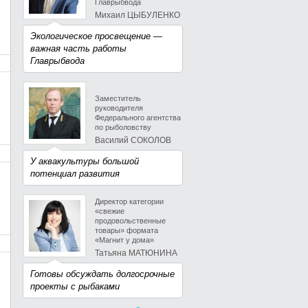
Главрыбвода
Михаил ЦЫБУЛЕНКО
Экологическое просвещение —
важная часть работы
Главрыбвода
Заместитель
руководителя
Федерального агентства
по рыболовству
Василий СОКОЛОВ
У аквакультуры большой
потенциал развития
Директор категории
«свежие
продовольственные
товары» формата
«Магнит у дома»
Татьяна МАТЮНИНА
Готовы обсуждать долгосрочные
проекты с рыбаками