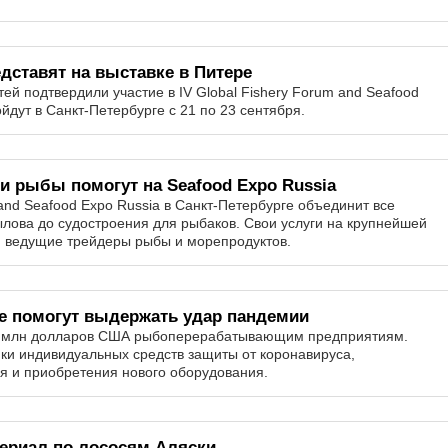
дставят на выставке в Питере
ей подтвердили участие в IV Global Fishery Forum and Seafood
йдут в Санкт-Петербурге с 21 по 23 сентября.
и рыбы помогут на Seafood Expo Russia
and Seafood Expo Russia в Санкт-Петербурге объединит все
лова до судостроения для рыбаков. Свои услуги на крупнейшей
и ведущие трейдеры рыбы и морепродуктов.
е помогут выдержать удар пандемии
4 млн долларов США рыбоперерабатывающим предприятиям.
ки индивидуальных средств защиты от коронавируса,
я и приобретения нового оборудования.
ериал по лососям Аляски