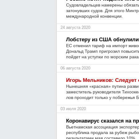
Судовладельцев намерены обязать
затонувших судов. Для этого Минт
международной конвенции.
24 августа 2020
Лобстеру из США обнулили
ЕС отменил тариф на импорт живо
Дональд Трамп пригрозил повысит
пойдет на уступки по морским рака
06 августа 2020
Игорь Мельников: Следует 
Нынешняя «красная» путина развив
заместитель руководителя Тихоок
лов проходит только у побережья Б
03 июля 2020
Коронавирус сказался на 
Вьетнамская ассоциация экспортер
республика продала за рубеж рыб
результатами мая составило 10%.