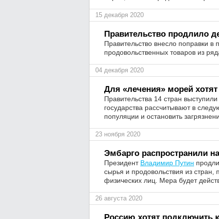
15 декабря 2020
Правительство продлило д
Правительство внесло поправки в п
продовольственных товаров из ряда
04 декабря 2020
Для «лечения» морей хотят
Правительства 14 стран выступили
государства рассчитывают в следу
популяции и остановить загрязнен
23 ноября 2020
Эмбарго распространили на
Президент
Владимир Путин
продлил
сырья и продовольствия из стран,
физических лиц. Мера будет действ
26 августа 2020
Россию хотят подключить 