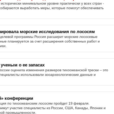
а исторически минимальном уровне практически у всех стран -
собираются выработать меры, которые помогут обеспечивать
зировала морские исследования по лососям
й целевой программы Россия расширит морские лососевые
ные планируется за счет расширения собственных работ и
мах.
 ученым о ее запасах
оссии оценила изменения размеров тихоокеанской трески – это
Специалисты использовали зооархеологические данные и
й» конференции
ия по тихоокеанским лососям пройдет 19 февраля.
римут участие специалисты из России, США, Канады, Японии и
бной промышленности.