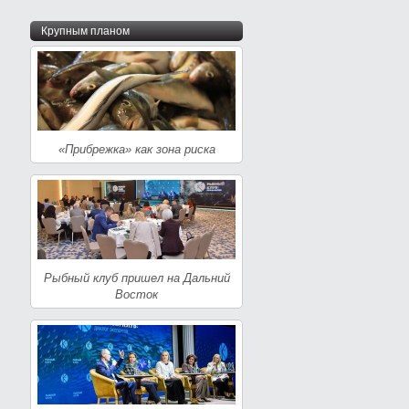
Крупным планом
«Прибрежка» как зона риска
Рыбный клуб пришел на Дальний
Восток