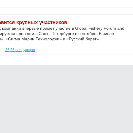
авится крупных участников
компаний впервые примет участие в Global Fishery Forum and
ируется провести в Санкт-Петербурге в сентябре. В числе
м», «Сигма Марин Технолоджи» и «Русский берег».
…
35
36
следующая