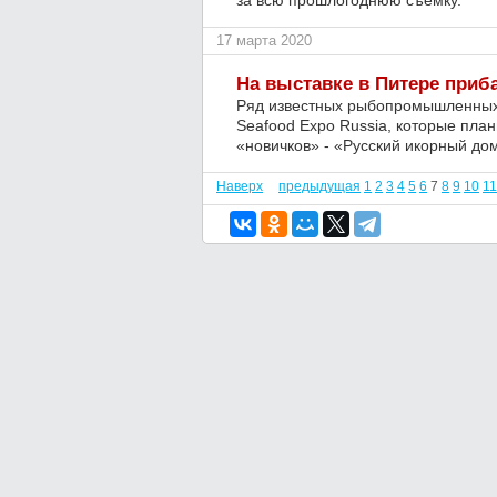
за всю прошлогоднюю съемку.
17 марта 2020
На выставке в Питере приб
Ряд известных рыбопромышленных 
Seafood Expo Russia, которые план
«новичков» - «Русский икорный до
Наверх
предыдущая
1
2
3
4
5
6
7
8
9
10
11