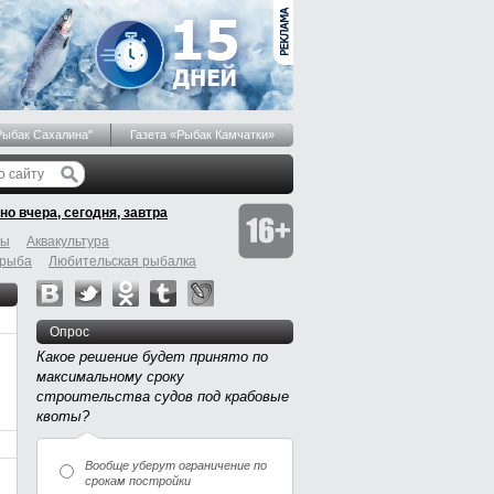
Рыбак Сахалина"
Газета «Рыбак Камчатки»
но вчера, сегодня, завтра
бы
Аквакультура
 рыба
Любительская рыбалка
Опрос
Какое решение будет принято по
максимальному сроку
строительства судов под крабовые
квоты?
Вообще уберут ограничение по
срокам постройки