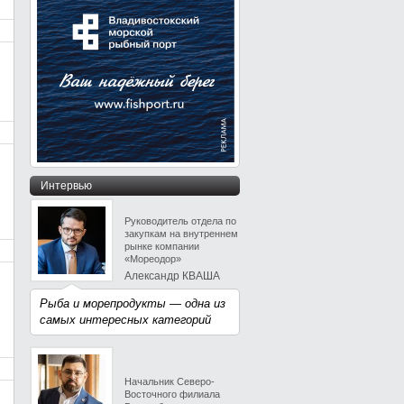
Интервью
Руководитель отдела по
закупкам на внутреннем
рынке компании
«Мореодор»
Александр КВАША
Рыба и морепродукты — одна из
самых интересных категорий
Начальник Северо-
Восточного филиала