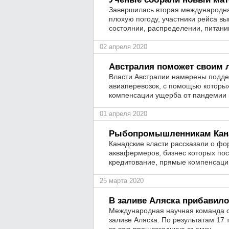
Завершилась вторая международна
плохую погоду, участники рейса в
состоянии, распределении, питани
02 апреля 2020
Австралия поможет своим 
Власти Австралии намерены подде
авиаперевозок, с помощью которых
компенсации ущерба от пандемии 
01 апреля 2020
Рыбопромышленникам Кана
Канадские власти рассказали о фо
аквафермеров, бизнес которых пос
кредитование, прямые компенсаци
25 марта 2020
В заливе Аляска прибавило
Международная научная команда с
заливе Аляска. По результатам 17