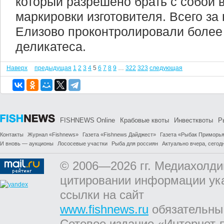
который разрешено брать с собой в
маркировки изготовителя. Всего за
Елизово проконтролировали более 
деликатеса.
Наверх
предыдущая
1
2
3
4
5
6
7
8
9
…
322
323
следующая
FISHNEWS Online
Крабовые квоты
Инвестквоты
Р
Контакты
Журнал «Fishnews»
Газета «Fishnews Дайджест»
Газета «Рыбак Приморь
И вновь — аукционы
Лососевые участки
Рыба для россиян
Актуально вчера, сегодн
© 2006—2026 гг. Медиахолди
цитировании информации ук
ссылки на сайт
www.fishnews.ru
обязательны
Сетевое издание «Интернет-