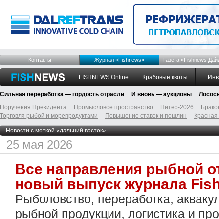
Контакты
Журнал «Fishnews»
Газета «Fishnews Дай
FISHNEWS Online
Крабовые квоты
Инв
Сильная переработка — гордость отрасли
И вновь — аукционы
Лосос
Поручения Президента
Промысловое пространство
Питер-2026
Брако
Торговля рыбой и морепродуктами
Повышение ставок и пошлин
Красная
Новости с меткой «дальний восток»
25 мая 2026
Все направления рыбной о
новый выпуск журнала Fis
Рыболовство, переработка, акваку
рыбной продукции, логистика и п