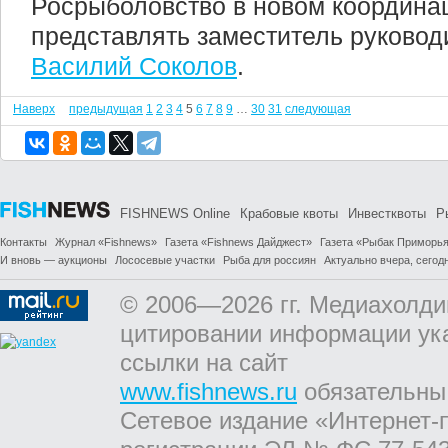
Росрыболовство в новом координа
представлять заместитель руковод
Василий Соколов
.
Наверх
предыдущая
1
2
3
4
5
6
7
8
9
…
30
31
следующая
FISHNEWS Online
Крабовые квоты
Инвестквоты
Р
Контакты
Журнал «Fishnews»
Газета «Fishnews Дайджест»
Газета «Рыбак Приморь
И вновь — аукционы
Лососевые участки
Рыба для россиян
Актуально вчера, сегодн
© 2006—2026 гг. Медиахолди
цитировании информации ук
ссылки на сайт
www.fishnews.ru
обязательны
Сетевое издание «Интернет-