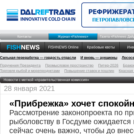
Контакты
Журнал «Fishnews»
Газета «Fishnews Дай
FISHNEWS Online
Крабовые квоты
Инв
Сильная переработка — гордость отрасли
И вновь — аукционы
Лосос
Поручения Президента
Промысловое пространство
Питер-2026
Брако
Торговля рыбой и морепродуктами
Повышение ставок и пошлин
Красная
Новости с меткой «правительственная комиссия»
28 января 2021
«Прибрежка» хочет спокой
Рассмотрение законопроекта по п
рыболовству в Госдуме ожидается 
сейчас очень важно, чтобы до вне