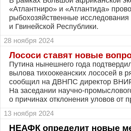
В рамках Большой африканской э
«Атлантниро» и «Атлантида» пров
рыбохозяйственные исследования 
и Гвинейской Республики.
28 ноября 2024
Лососи ставят новые вопр
Путина нынешнего года подтверди
вылова тихоокеанских лососей в ря
сообщил на ДВНПС директор ВН
На заседании научно-промыслового
о причинах отклонения уловов от п
13 ноября 2024
НЕАФК определит новые м