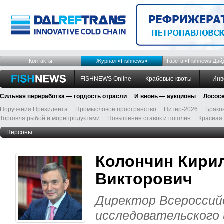
Контакты
Журнал «Fishnews»
Газета «Fishnews Дай
FISHNEWS Online
Крабовые квоты
Инв
Сильная переработка — гордость отрасли
И вновь — аукционы
Лосос
Поручения Президента
Промысловое пространство
Питер-2026
Брако
Торговля рыбой и морепродуктами
Повышение ставок и пошлин
Красная
Персоны
Колончин Кири
Викторович
Директор Всероссийс
исследовательского