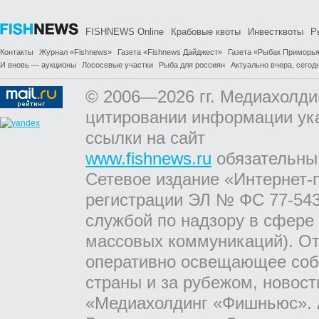
FISHNEWS Online
Крабовые квоты
Инвестквоты
Р
Контакты
Журнал «Fishnews»
Газета «Fishnews Дайджест»
Газета «Рыбак Приморь
И вновь — аукционы
Лососевые участки
Рыба для россиян
Актуально вчера, сегодн
© 2006—2026 гг. Медиахолди
цитировании информации ук
ссылки на сайт
www.fishnews.ru
обязательны
Сетевое издание «Интернет-
регистрации ЭЛ № ФС 77-543
службой по надзору в сфере
массовых коммуникаций). От
оперативно освещающее соб
страны и за рубежом, новос
«Медиахолдинг «Фишньюс». А