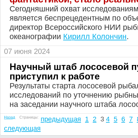
Сегодняшний охват исследованиям
является беспрецедентным по объе
директор Всероссийского НИИ рыбн
океанографии
Кирилл Колончин
.
07 июня 2024
Научный штаб лососевой 
приступил к работе
Результаты старта лососевой рыба
исследований по уточнению рыбны
на заседании научного штаба лосо
Назад
Страницы:
предыдущая
1
2
3
4
5
6
7
следующая