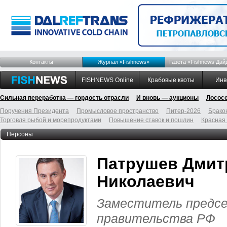
Контакты
Журнал «Fishnews»
Газета «Fishnews Дай
FISHNEWS Online
Крабовые квоты
Инв
Сильная переработка — гордость отрасли
И вновь — аукционы
Лосос
Поручения Президента
Промысловое пространство
Питер-2026
Брако
Торговля рыбой и морепродуктами
Повышение ставок и пошлин
Красная
Персоны
Патрушев Дмит
Николаевич
Заместитель предс
правительства РФ