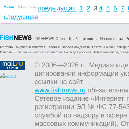
Назад
Страницы:
предыдущая
1
2
3
4
5
6
7
следующая
FISHNEWS Online
Крабовые квоты
Инвестквоты
Р
Контакты
Журнал «Fishnews»
Газета «Fishnews Дайджест»
Газета «Рыбак Приморь
И вновь — аукционы
Лососевые участки
Рыба для россиян
Актуально вчера, сегодн
© 2006—2026 гг. Медиахолди
цитировании информации ук
ссылки на сайт
www.fishnews.ru
обязательны
Сетевое издание «Интернет-
регистрации ЭЛ № ФС 77-543
службой по надзору в сфере
массовых коммуникаций). От