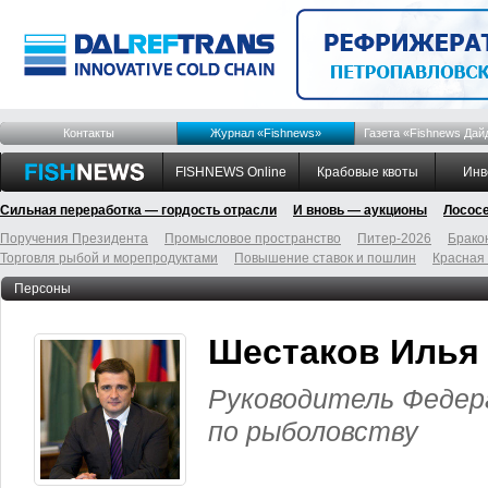
Контакты
Журнал «Fishnews»
Газета «Fishnews Дай
FISHNEWS Online
Крабовые квоты
Инв
Сильная переработка — гордость отрасли
И вновь — аукционы
Лосос
Поручения Президента
Промысловое пространство
Питер-2026
Брако
Торговля рыбой и морепродуктами
Повышение ставок и пошлин
Красная
Персоны
Шестаков Илья
Руководитель Федер
по рыболовству