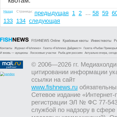
квотам.
Назад
Страницы:
предыдущая
1
2
…
58
59
6
133
134
следующая
FISHNEWS Online
Крабовые квоты
Инвестквоты
Р
Контакты
Журнал «Fishnews»
Газета «Fishnews Дайджест»
Газета «Рыбак Приморь
И вновь — аукционы
Лососевые участки
Рыба для россиян
Актуально вчера, сегодн
© 2006—2026 гг. Медиахолди
цитировании информации ук
ссылки на сайт
www.fishnews.ru
обязательны
Сетевое издание «Интернет-
регистрации ЭЛ № ФС 77-543
службой по надзору в сфере