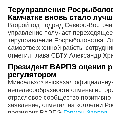
Теруправление Росрыболов
Камчатке вновь стало луч
Второй год подряд Северо-Восточ
управление получает переходящее
теруправление Росрыболовства. Эт
самоотверженной работы сотрудни
отметил глава СВТУ Александр Хри
Президент ВАРПЭ оценил р
регулятором
Минсельхоз высказал официальну
нецелесообразности отмены истор
отраслевое сообщество позитивно 
заявление, отметил на коллегии Р
президент ВАРПЭ
Герман Зверев
.