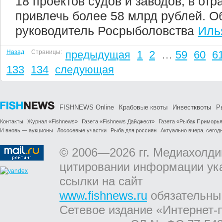
18 проектов судов и заводов, в от
привлечь более 58 млрд рублей. О
руководитель Росрыболовства
Иль
Назад
Страницы:
предыдущая
1
2
…
59
60
6
133
134
следующая
FISHNEWS Online
Крабовые квоты
Инвестквоты
Р
Контакты
Журнал «Fishnews»
Газета «Fishnews Дайджест»
Газета «Рыбак Приморь
И вновь — аукционы
Лососевые участки
Рыба для россиян
Актуально вчера, сегодн
© 2006—2026 гг. Медиахолди
цитировании информации ук
ссылки на сайт
www.fishnews.ru
обязательны
Сетевое издание «Интернет-