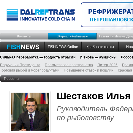
Контакты
Журнал «Fishnews»
Газета «Fishnews Дай
FISHNEWS Online
Крабовые квоты
Инв
Сильная переработка — гордость отрасли
И вновь — аукционы
Лосос
Поручения Президента
Промысловое пространство
Питер-2026
Брако
Торговля рыбой и морепродуктами
Повышение ставок и пошлин
Красная
Персоны
Шестаков Илья
Руководитель Федер
по рыболовству