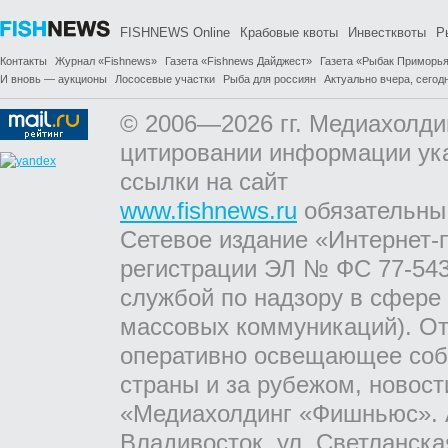
FISHNEWS Online
Крабовые квоты
Инвестквоты
Р
Контакты
Журнал «Fishnews»
Газета «Fishnews Дайджест»
Газета «Рыбак Приморь
И вновь — аукционы
Лососевые участки
Рыба для россиян
Актуально вчера, сегодн
© 2006—2026 гг. Медиахолди
цитировании информации ук
ссылки на сайт
www.fishnews.ru
обязательны
Сетевое издание «Интернет-
регистрации ЭЛ № ФС 77-543
службой по надзору в сфере
массовых коммуникаций). От
оперативно освещающее соб
страны и за рубежом, новос
«Медиахолдинг «Фишньюс». А
Владивосток, ул. Светланска