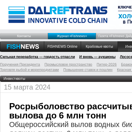
Контакты
Журнал «Fishnews»
Газета «Fishnews Дай
FISHNEWS Online
Крабовые квоты
Инв
Сильная переработка — гордость отрасли
И вновь — аукционы
Лосос
Поручения Президента
Промысловое пространство
Питер-2026
Брако
Торговля рыбой и морепродуктами
Повышение ставок и пошлин
Красная
Инвестквоты
15 марта 2024
Росрыболовство рассчитыв
вылова до 6 млн тонн
Общероссийский вылов водных биор