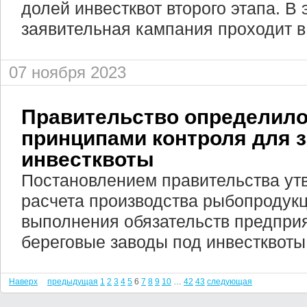
долей инвестквот второго этапа. В 
заявительная кампания проходит в
07 ноября 2023
Правительство определило
принципами контроля для 
инвестквоты
Постановлением правительства ут
расчета производства рыбопродук
выполнения обязательств предпри
береговые заводы под инвестквоты
Наверх
предыдущая
1
2
3
4
5
6
7
8
9
10
…
42
43
следующая