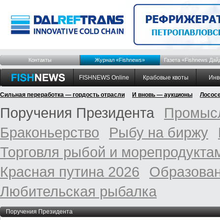
Контакты
Журнал «Fishnews»
Газета «Fishnews Дай
FISHNEWS Online
Крабовые квоты
Инв
Сильная переработка — гордость отрасли
И вновь — аукционы
Лосос
Поручения Президента
Промысл
Браконьерство
Рыбу на биржу
Торговля рыбой и морепродукта
Красная путина 2026
Образован
Любительская рыбалка
Поручения Президента