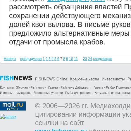
рассмотреть обращение властей Пр
сохранении действующего механиз
долей квот вылова. В письме руко
предложило альтернативные меры
отдачи от промысла крабов.
Наверх
предыдущая
1
2
3
4
5
6
7
8
9
10
11
…
23
24
следующая
FISHNEWS Online
Крабовые квоты
Инвестквоты
Р
Контакты
Журнал «Fishnews»
Газета «Fishnews Дайджест»
Газета «Рыбак Приморь
И вновь — аукционы
Лососевые участки
Рыба для россиян
Актуально вчера, сегодн
© 2006—2026 гг. Медиахолди
цитировании информации ук
ссылки на сайт